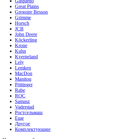
Gaspardo
Great Plains
Gregoire Besson
Grimme
Horsch
JCB
John Deere
Köckerling
Krone
Kuhn
Kverneland
Lely
Lemken
MacDon
Manitou
Pöttinger
Rabe
ROC
Samasz
Vaderstad
Ростсельмаш
Еще
Другое
Комплектующие