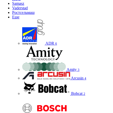
Samasz
Vaderstad
Ростсельмаш
Еще
ADR
6
Amity
3
Arcusin
4
Bobcat
2