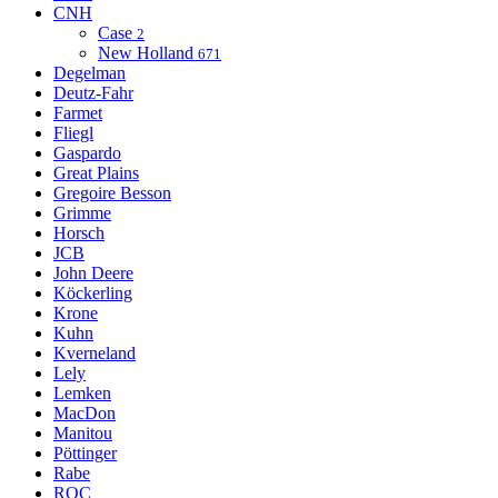
CNH
Case
2
New Holland
671
Degelman
Deutz-Fahr
Farmet
Fliegl
Gaspardo
Great Plains
Gregoire Besson
Grimme
Horsch
JCB
John Deere
Köckerling
Krone
Kuhn
Kverneland
Lely
Lemken
MacDon
Manitou
Pöttinger
Rabe
ROC