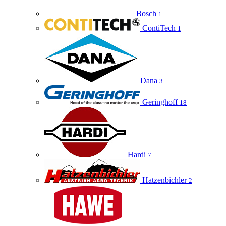
Bosch
1
ContiTech
1
Dana
3
Geringhoff
18
Hardi
7
Hatzenbichler
2