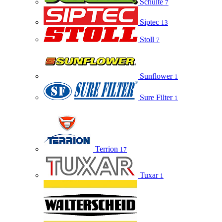
Schulte
7
Siptec
13
Stoll
7
Sunflower
1
Sure Filter
1
Terrion
17
Tuxar
1