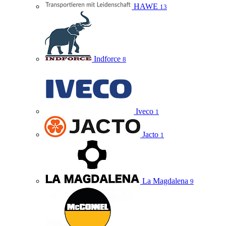
HAWE
13
Indforce
8
Iveco
1
Jacto
1
La Magdalena
9