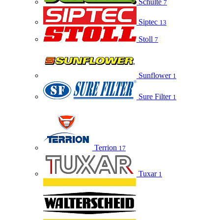
Schulte
7
Siptec
13
Stoll
7
Sunflower
1
Sure Filter
1
Terrion
17
Tuxar
1