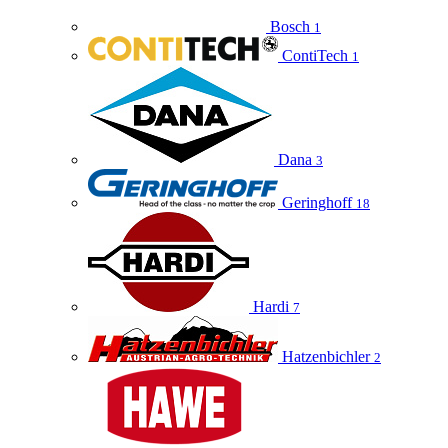
Bosch
1
ContiTech
1
Dana
3
Geringhoff
18
Hardi
7
Hatzenbichler
2