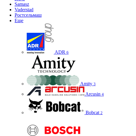
Samasz
Vaderstad
Ростсельмаш
Еще
ADR
6
Amity
3
Arcusin
4
Bobcat
2