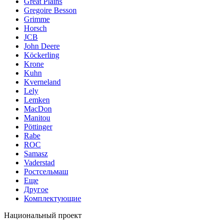
Great Plains
Gregoire Besson
Grimme
Horsch
JCB
John Deere
Köckerling
Krone
Kuhn
Kverneland
Lely
Lemken
MacDon
Manitou
Pöttinger
Rabe
ROC
Samasz
Vaderstad
Ростсельмаш
Еще
Другое
Комплектующие
Национальный проект