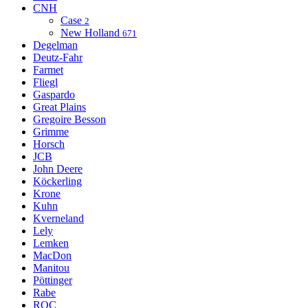
CNH
Case
2
New Holland
671
Degelman
Deutz-Fahr
Farmet
Fliegl
Gaspardo
Great Plains
Gregoire Besson
Grimme
Horsch
JCB
John Deere
Köckerling
Krone
Kuhn
Kverneland
Lely
Lemken
MacDon
Manitou
Pöttinger
Rabe
ROC