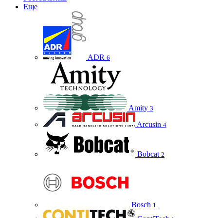
Еще
ADR
6
Amity
3
Arcusin
4
Bobcat
2
Bosch
1