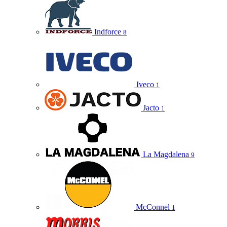
Indforce
8
Iveco
1
Jacto
1
La Magdalena
9
McConnel
1