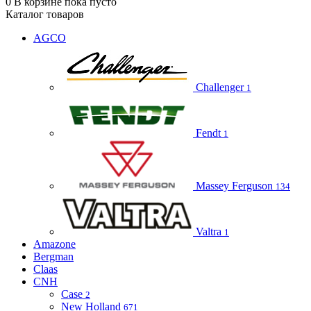
0
В корзине
пока пусто
Каталог товаров
AGCO
Challenger
1
Fendt
1
Massey Ferguson
134
Valtra
1
Amazone
Bergman
Claas
CNH
Case
2
New Holland
671