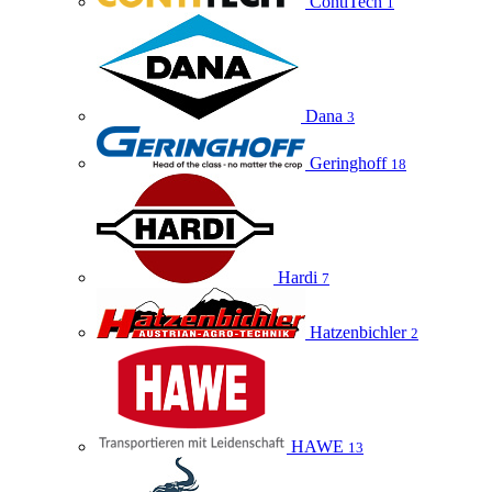
ContiTech
1
Dana
3
Geringhoff
18
Hardi
7
Hatzenbichler
2
HAWE
13