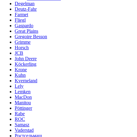
Degelman
Deutz-Fahr
Farmet
Fliegl
Gaspardo
Great Plains
Gregoire Besson
Grimme
Horsch
JCB
John Deere
Köckerling
Krone
Kuhn
Kverneland
Lely
Lemken
MacDon
Manitou
Pöttinger
Rabe
ROC
Samasz
Vaderstad
Ростсельмаш