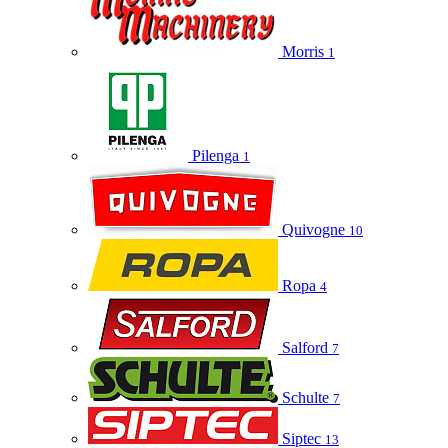
Morris
1
Pilenga
1
Quivogne
10
Ropa
4
Salford
7
Schulte
7
Siptec
13