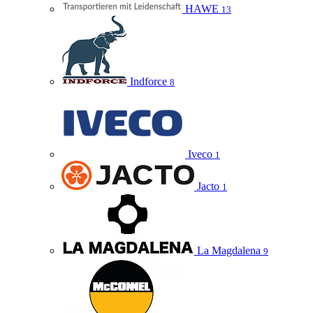
HAWE
13
Indforce
8
Iveco
1
Jacto
1
La Magdalena
9