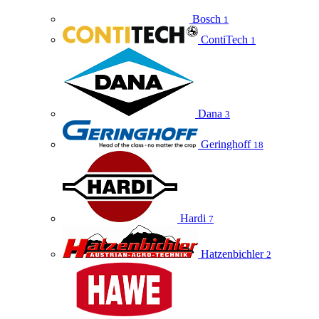
Bosch
1
ContiTech
1
Dana
3
Geringhoff
18
Hardi
7
Hatzenbichler
2