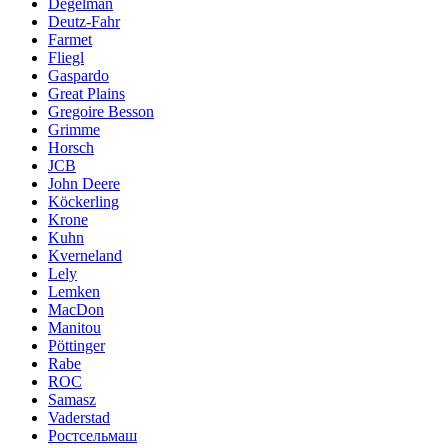
Degelman
Deutz-Fahr
Farmet
Fliegl
Gaspardo
Great Plains
Gregoire Besson
Grimme
Horsch
JCB
John Deere
Köckerling
Krone
Kuhn
Kverneland
Lely
Lemken
MacDon
Manitou
Pöttinger
Rabe
ROC
Samasz
Vaderstad
Ростсельмаш