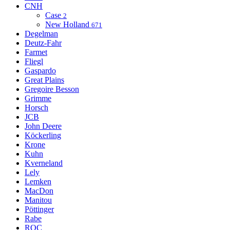
CNH
Case
2
New Holland
671
Degelman
Deutz-Fahr
Farmet
Fliegl
Gaspardo
Great Plains
Gregoire Besson
Grimme
Horsch
JCB
John Deere
Köckerling
Krone
Kuhn
Kverneland
Lely
Lemken
MacDon
Manitou
Pöttinger
Rabe
ROC