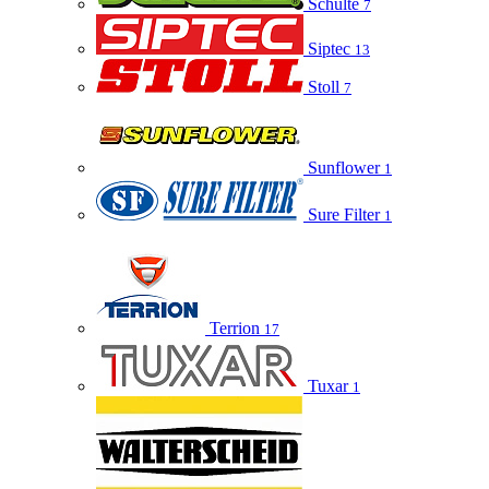
Schulte
7
Siptec
13
Stoll
7
Sunflower
1
Sure Filter
1
Terrion
17
Tuxar
1