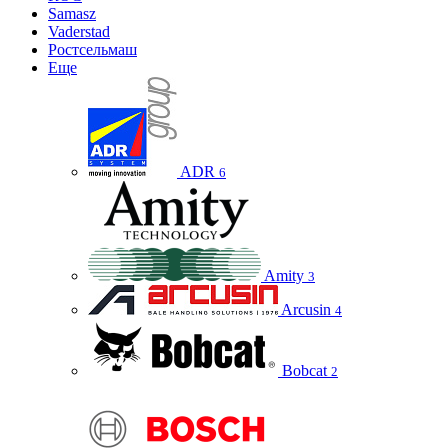
Samasz
Vaderstad
Ростсельмаш
Еще
ADR
6
Amity
3
Arcusin
4
Bobcat
2