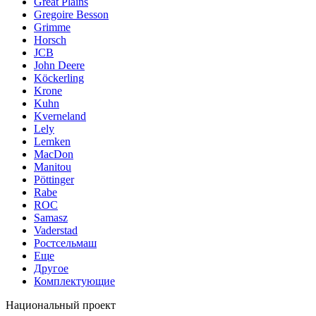
Great Plains
Gregoire Besson
Grimme
Horsch
JCB
John Deere
Köckerling
Krone
Kuhn
Kverneland
Lely
Lemken
MacDon
Manitou
Pöttinger
Rabe
ROC
Samasz
Vaderstad
Ростсельмаш
Еще
Другое
Комплектующие
Национальный проект