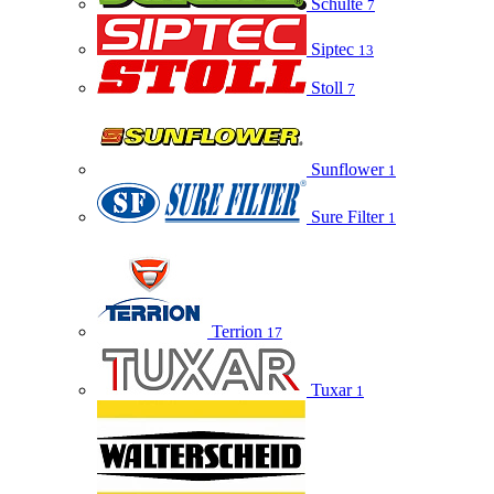
Schulte
7
Siptec
13
Stoll
7
Sunflower
1
Sure Filter
1
Terrion
17
Tuxar
1