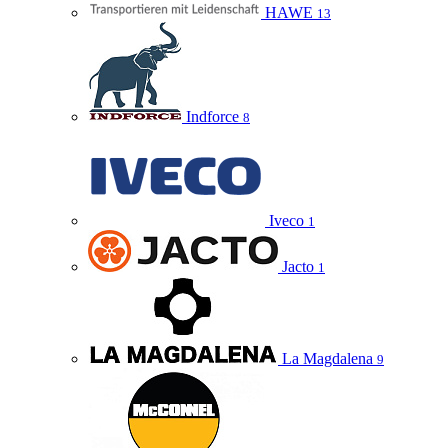
HAWE
13
Indforce
8
Iveco
1
Jacto
1
La Magdalena
9