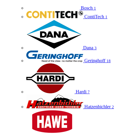
Bosch
1
ContiTech
1
Dana
3
Geringhoff
18
Hardi
7
Hatzenbichler
2