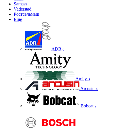
Samasz
Vaderstad
Ростсельмаш
Еще
ADR
6
Amity
3
Arcusin
4
Bobcat
2