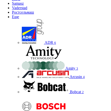
Samasz
Vaderstad
Ростсельмаш
Еще
ADR
6
Amity
3
Arcusin
4
Bobcat
2