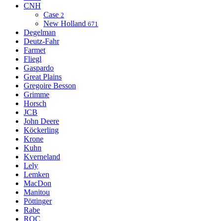
CNH
Case
2
New Holland
671
Degelman
Deutz-Fahr
Farmet
Fliegl
Gaspardo
Great Plains
Gregoire Besson
Grimme
Horsch
JCB
John Deere
Köckerling
Krone
Kuhn
Kverneland
Lely
Lemken
MacDon
Manitou
Pöttinger
Rabe
ROC