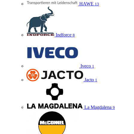
HAWE
13
Indforce
8
Iveco
1
Jacto
1
La Magdalena
9