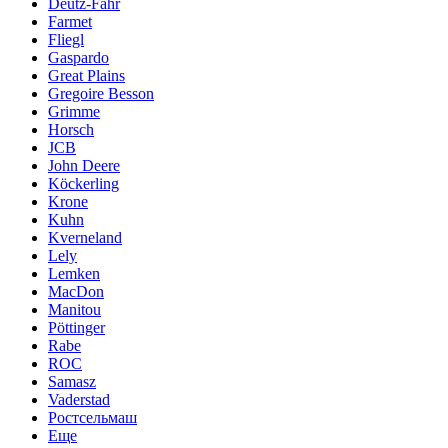
Deutz-Fahr
Farmet
Fliegl
Gaspardo
Great Plains
Gregoire Besson
Grimme
Horsch
JCB
John Deere
Köckerling
Krone
Kuhn
Kverneland
Lely
Lemken
MacDon
Manitou
Pöttinger
Rabe
ROC
Samasz
Vaderstad
Ростсельмаш
Еще