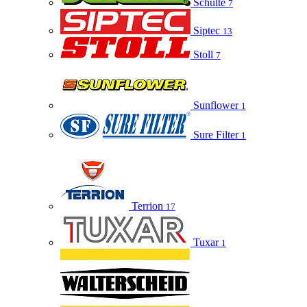
Schulte
7
Siptec
13
Stoll
7
Sunflower
1
Sure Filter
1
Terrion
17
Tuxar
1