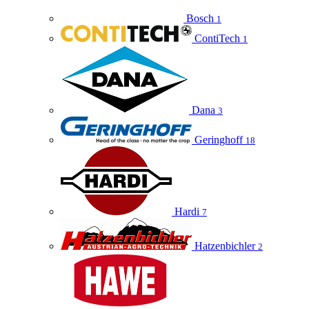
Bosch
1
ContiTech
1
Dana
3
Geringhoff
18
Hardi
7
Hatzenbichler
2