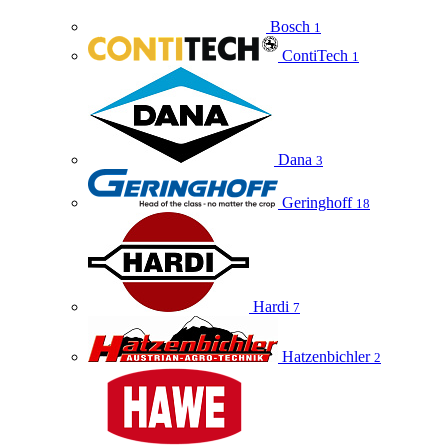
Bosch
1
ContiTech
1
Dana
3
Geringhoff
18
Hardi
7
Hatzenbichler
2