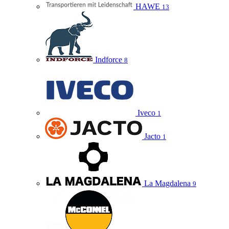
HAWE
13
Indforce
8
Iveco
1
Jacto
1
La Magdalena
9