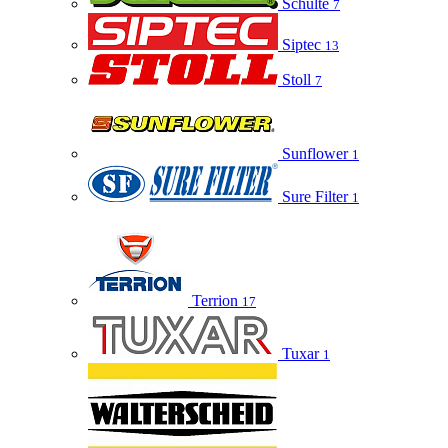
Schulte
7
Siptec
13
Stoll
7
Sunflower
1
Sure Filter
1
Terrion
17
Tuxar
1