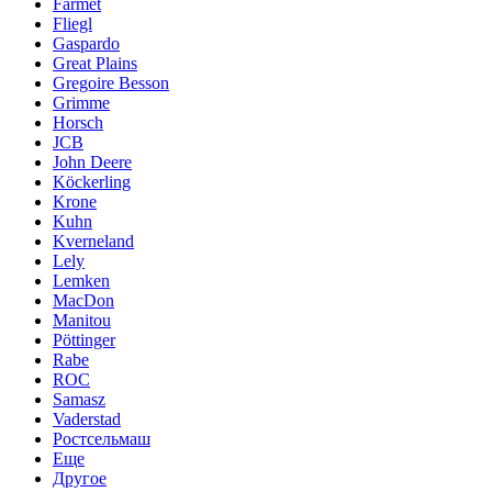
Farmet
Fliegl
Gaspardo
Great Plains
Gregoire Besson
Grimme
Horsch
JCB
John Deere
Köckerling
Krone
Kuhn
Kverneland
Lely
Lemken
MacDon
Manitou
Pöttinger
Rabe
ROC
Samasz
Vaderstad
Ростсельмаш
Еще
Другое