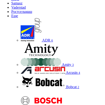
Samasz
Vaderstad
Ростсельмаш
Еще
ADR
6
Amity
3
Arcusin
4
Bobcat
2