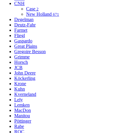
CNH
Case
2
New Holland
671
Degelman
Deutz-Fahr
Farmet
Fliegl
Gaspardo
Great Plains
Gregoire Besson
Grimme
Horsch
JCB
John Deere
Köckerling
Krone
Kuhn
Kverneland
Lely
Lemken
MacDon
Manitou
Pöttinger
Rabe
ROC