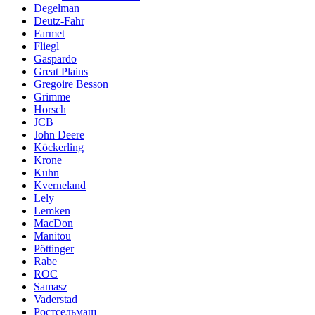
Degelman
Deutz-Fahr
Farmet
Fliegl
Gaspardo
Great Plains
Gregoire Besson
Grimme
Horsch
JCB
John Deere
Köckerling
Krone
Kuhn
Kverneland
Lely
Lemken
MacDon
Manitou
Pöttinger
Rabe
ROC
Samasz
Vaderstad
Ростсельмаш