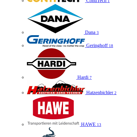
ContiTech
1
Dana
3
Geringhoff
18
Hardi
7
Hatzenbichler
2
HAWE
13