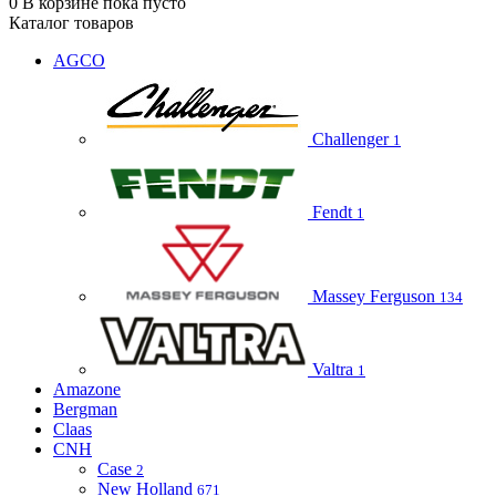
0
В корзине
пока пусто
Каталог товаров
AGCO
Challenger
1
Fendt
1
Massey Ferguson
134
Valtra
1
Amazone
Bergman
Claas
CNH
Case
2
New Holland
671