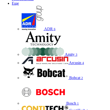
Еще
ADR
6
Amity
3
Arcusin
4
Bobcat
2
Bosch
1