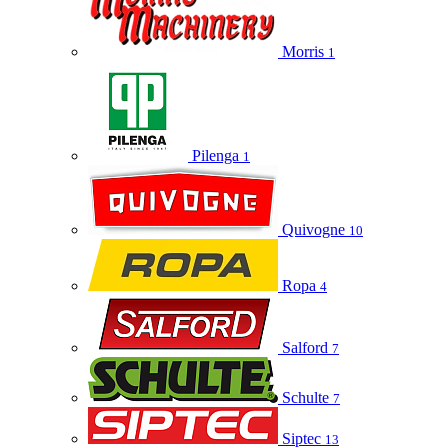
Morris
1
Pilenga
1
Quivogne
10
Ropa
4
Salford
7
Schulte
7
Siptec
13