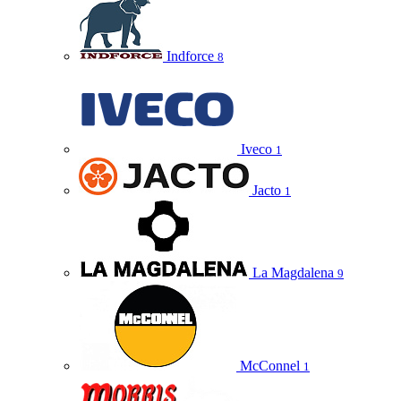
Indforce
8
Iveco
1
Jacto
1
La Magdalena
9
McConnel
1