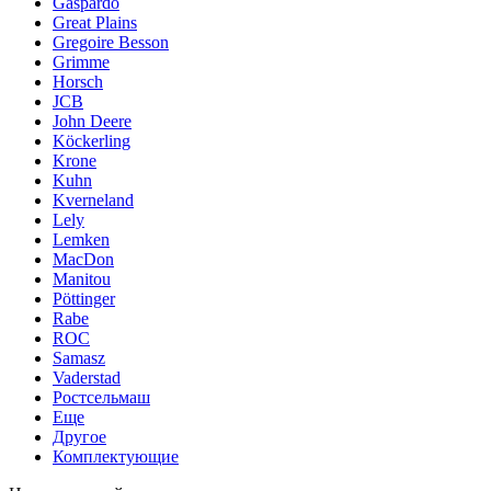
Gaspardo
Great Plains
Gregoire Besson
Grimme
Horsch
JCB
John Deere
Köckerling
Krone
Kuhn
Kverneland
Lely
Lemken
MacDon
Manitou
Pöttinger
Rabe
ROC
Samasz
Vaderstad
Ростсельмаш
Еще
Другое
Комплектующие