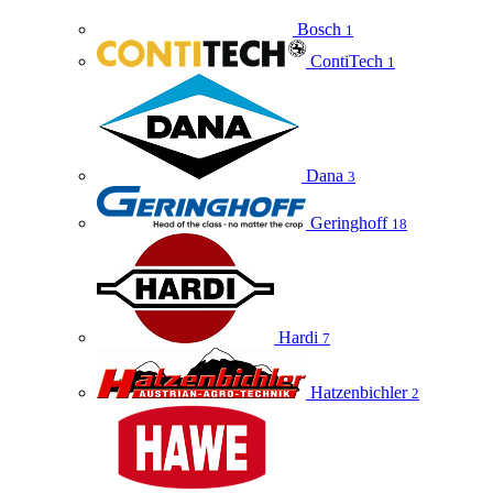
Bosch
1
ContiTech
1
Dana
3
Geringhoff
18
Hardi
7
Hatzenbichler
2