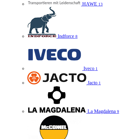
HAWE
13
Indforce
8
Iveco
1
Jacto
1
La Magdalena
9