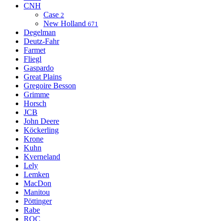
CNH
Case
2
New Holland
671
Degelman
Deutz-Fahr
Farmet
Fliegl
Gaspardo
Great Plains
Gregoire Besson
Grimme
Horsch
JCB
John Deere
Köckerling
Krone
Kuhn
Kverneland
Lely
Lemken
MacDon
Manitou
Pöttinger
Rabe
ROC