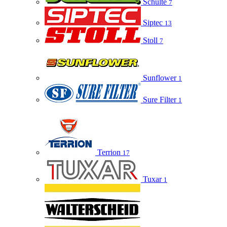
Schulte
7
Siptec
13
Stoll
7
Sunflower
1
Sure Filter
1
Terrion
17
Tuxar
1