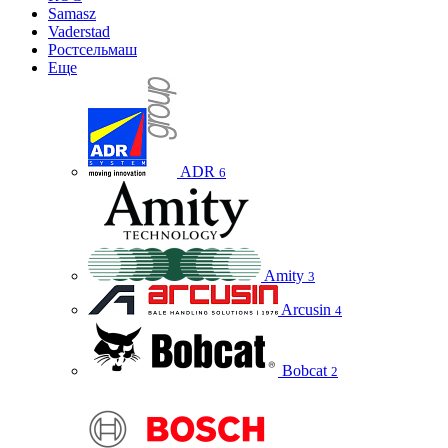
Samasz
Vaderstad
Ростсельмаш
Еще
ADR
6
Amity
3
Arcusin
4
Bobcat
2