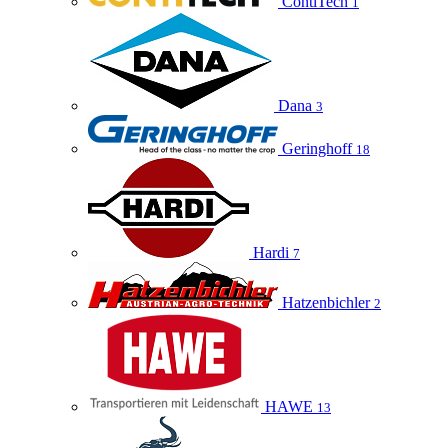
ContiTech
1
Dana
3
Geringhoff
18
Hardi
7
Hatzenbichler
2
HAWE
13