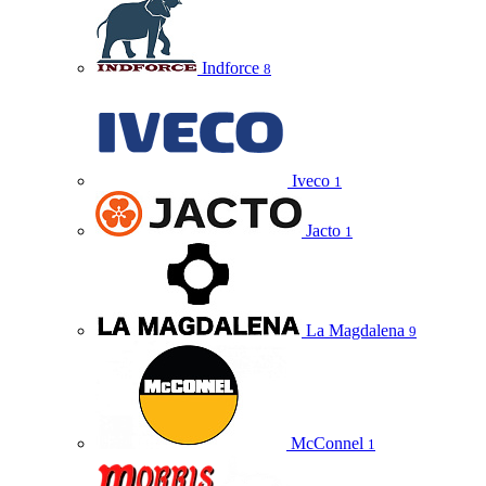
Indforce
8
Iveco
1
Jacto
1
La Magdalena
9
McConnel
1