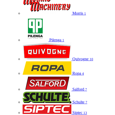
Morris
1
Pilenga
1
Quivogne
10
Ropa
4
Salford
7
Schulte
7
Siptec
13