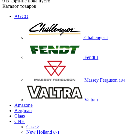
0
В корзине
пока пусто
Каталог товаров
AGCO
Challenger
1
Fendt
1
Massey Ferguson
134
Valtra
1
Amazone
Bergman
Claas
CNH
Case
2
New Holland
671