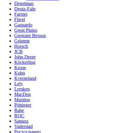
Degelman
Deutz-Fahr
Farmet
Fliegl
Gaspardo
Great Plains
Gregoire Besson
Grimme
Horsch
JCB
John Deere
Köckerling
Krone
Kuhn
Kverneland
Lely
Lemken
MacDon
Manitou
Pöttinger
Rabe
ROC
Samasz
Vaderstad
Ростсельмаш