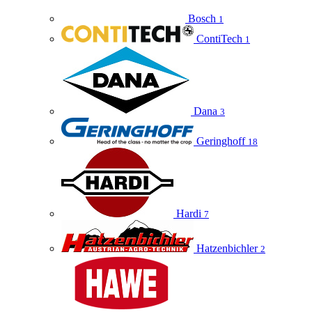
Bosch
1
ContiTech
1
Dana
3
Geringhoff
18
Hardi
7
Hatzenbichler
2