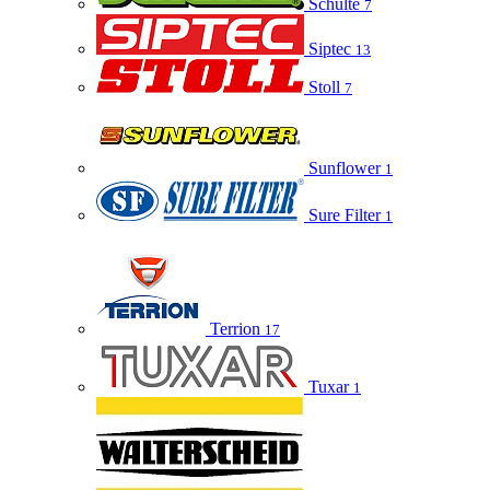
Schulte
7
Siptec
13
Stoll
7
Sunflower
1
Sure Filter
1
Terrion
17
Tuxar
1