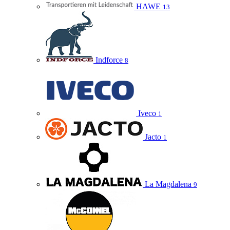
HAWE
13
Indforce
8
Iveco
1
Jacto
1
La Magdalena
9