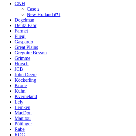
CNH
Case
2
New Holland
671
Degelman
Deutz-Fahr
Farmet
Fliegl
Gaspardo
Great Plains
Gregoire Besson
Grimme
Horsch
JCB
John Deere
Köckerling
Krone
Kuhn
Kverneland
Lely
Lemken
MacDon
Manitou
Pöttinger
Rabe
ROC