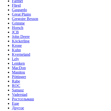
Farmet
Fliegl
Gaspardo
Great Plains
Gregoire Besson
Grimme
Horsch
JCB
John Deere
Köckerling
Krone
Kuhn
Kverneland
Lely
Lemken
MacDon
Manitou
Pöttinger
Rabe
ROC
Samasz
Vaderstad
Ростсельмаш
Еще
Другое