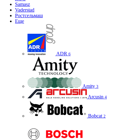
Samasz
Vaderstad
Ростсельмаш
Еще
ADR
6
Amity
3
Arcusin
4
Bobcat
2