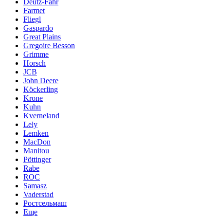
Deutz-Fahr
Farmet
Fliegl
Gaspardo
Great Plains
Gregoire Besson
Grimme
Horsch
JCB
John Deere
Köckerling
Krone
Kuhn
Kverneland
Lely
Lemken
MacDon
Manitou
Pöttinger
Rabe
ROC
Samasz
Vaderstad
Ростсельмаш
Еще