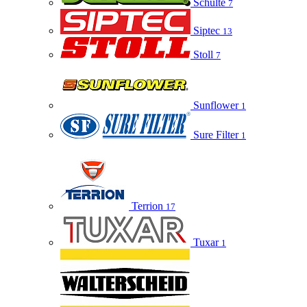
Schulte
7
Siptec
13
Stoll
7
Sunflower
1
Sure Filter
1
Terrion
17
Tuxar
1