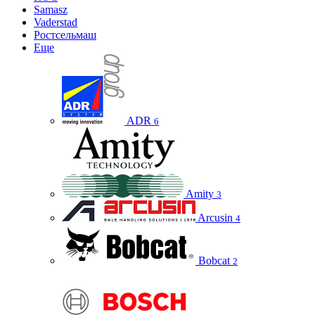
Samasz
Vaderstad
Ростсельмаш
Еще
ADR
6
Amity
3
Arcusin
4
Bobcat
2