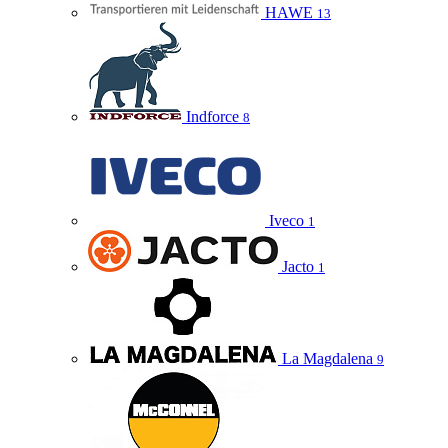
HAWE
13
Indforce
8
Iveco
1
Jacto
1
La Magdalena
9