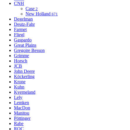
CNH
Case
2
New Holland
671
Degelman
Deutz-Fahr
Farmet
Fliegl
Gaspardo
Great Plains
Gregoire Besson
Grimme
Horsch
JCB
John Deere
Köckerling
Krone
Kuhn
Kverneland
Lely
Lemken
MacDon
Manitou
Pöttinger
Rabe
ROC