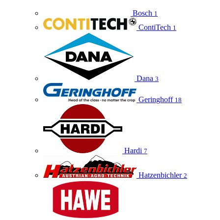
Bosch
1
ContiTech
1
Dana
3
Geringhoff
18
Hardi
7
Hatzenbichler
2