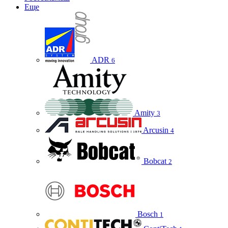
Еще
ADR
6
Amity
3
Arcusin
4
Bobcat
2
Bosch
1