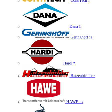
ContiTech
1
Dana
3
Geringhoff
18
Hardi
7
Hatzenbichler
2
HAWE
13