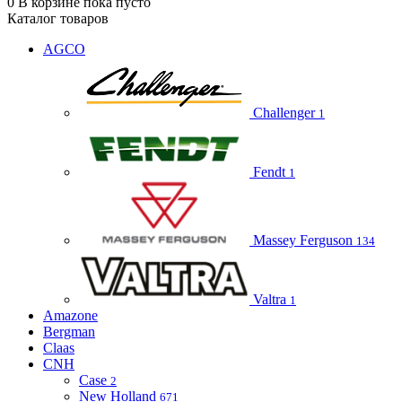
0
В корзине
пока пусто
Каталог товаров
AGCO
Challenger
1
Fendt
1
Massey Ferguson
134
Valtra
1
Amazone
Bergman
Claas
CNH
Case
2
New Holland
671