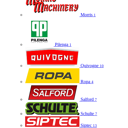
Morris
1
Pilenga
1
Quivogne
10
Ropa
4
Salford
7
Schulte
7
Siptec
13