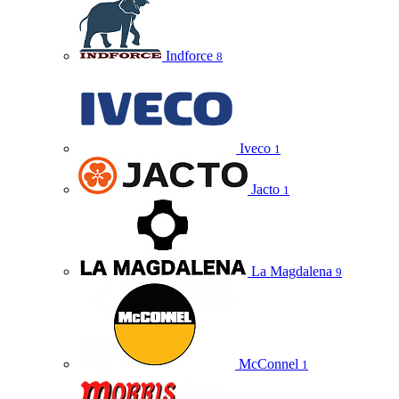
Indforce
8
Iveco
1
Jacto
1
La Magdalena
9
McConnel
1