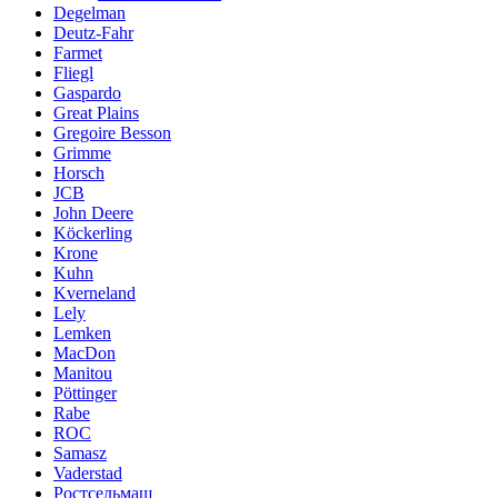
Degelman
Deutz-Fahr
Farmet
Fliegl
Gaspardo
Great Plains
Gregoire Besson
Grimme
Horsch
JCB
John Deere
Köckerling
Krone
Kuhn
Kverneland
Lely
Lemken
MacDon
Manitou
Pöttinger
Rabe
ROC
Samasz
Vaderstad
Ростсельмаш