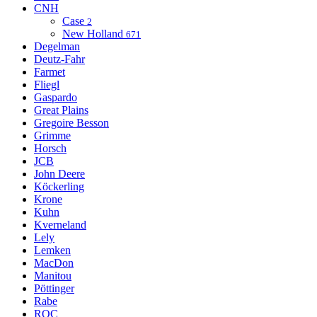
CNH
Case
2
New Holland
671
Degelman
Deutz-Fahr
Farmet
Fliegl
Gaspardo
Great Plains
Gregoire Besson
Grimme
Horsch
JCB
John Deere
Köckerling
Krone
Kuhn
Kverneland
Lely
Lemken
MacDon
Manitou
Pöttinger
Rabe
ROC