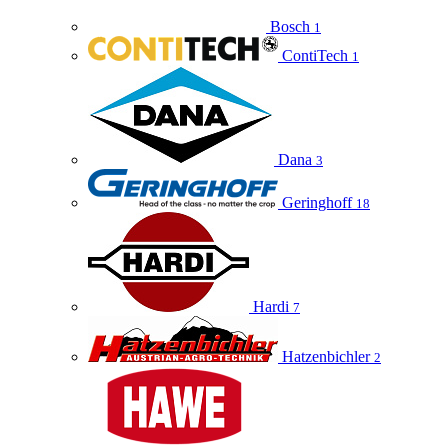
Bosch
1
ContiTech
1
Dana
3
Geringhoff
18
Hardi
7
Hatzenbichler
2