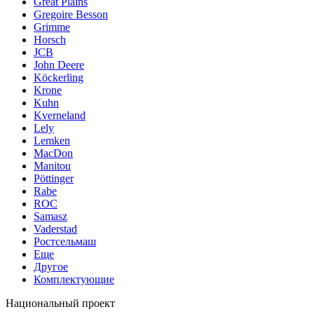
Great Plains
Gregoire Besson
Grimme
Horsch
JCB
John Deere
Köckerling
Krone
Kuhn
Kverneland
Lely
Lemken
MacDon
Manitou
Pöttinger
Rabe
ROC
Samasz
Vaderstad
Ростсельмаш
Еще
Другое
Комплектующие
Национальный проект