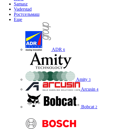
Samasz
Vaderstad
Ростсельмаш
Еще
ADR
6
Amity
3
Arcusin
4
Bobcat
2