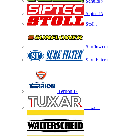
Schulte
7
Siptec
13
Stoll
7
Sunflower
1
Sure Filter
1
Terrion
17
Tuxar
1