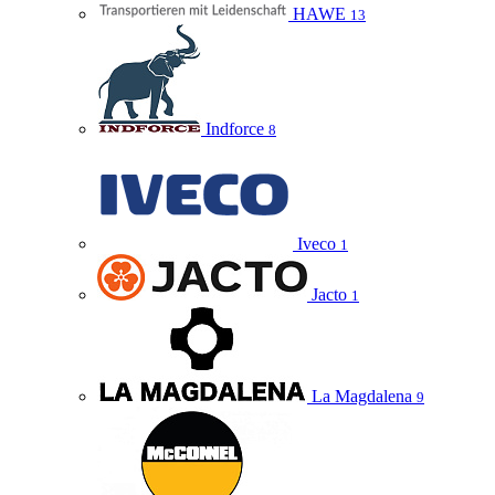
HAWE
13
Indforce
8
Iveco
1
Jacto
1
La Magdalena
9