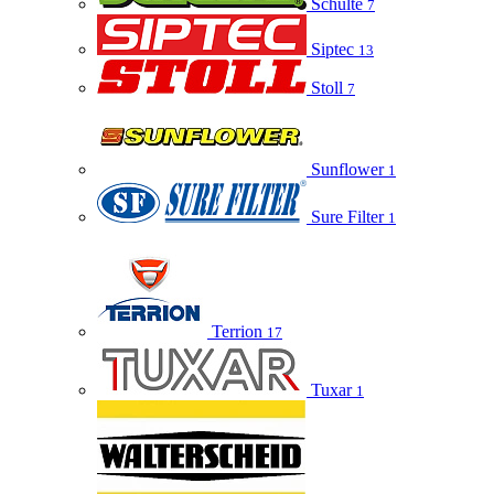
Schulte
7
Siptec
13
Stoll
7
Sunflower
1
Sure Filter
1
Terrion
17
Tuxar
1