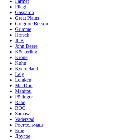
Farmet
Fliegl
Gaspardo
Great Plains
Gregoire Besson
Grimme
Horsch
JCB
John Deere
Köckerling
Krone
Kuhn
Kverneland
Lely
Lemken
MacDon
Manitou
Pöttinger
Rabe
ROC
Samasz
Vaderstad
Ростсельмаш
Еще
Другое