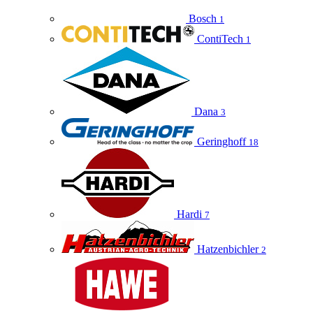
Bosch
1
ContiTech
1
Dana
3
Geringhoff
18
Hardi
7
Hatzenbichler
2