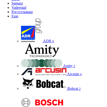
Samasz
Vaderstad
Ростсельмаш
Еще
ADR
6
Amity
3
Arcusin
4
Bobcat
2