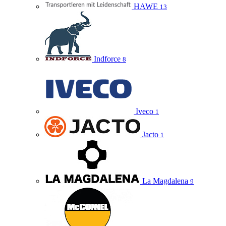
HAWE
13
Indforce
8
Iveco
1
Jacto
1
La Magdalena
9