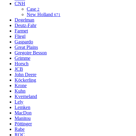
CNH
Case
2
New Holland
671
Degelman
Deutz-Fahr
Farmet
Fliegl
Gaspardo
Great Plains
Gregoire Besson
Grimme
Horsch
JCB
John Deere
Köckerling
Krone
Kuhn
Kverneland
Lely
Lemken
MacDon
Manitou
Pöttinger
Rabe
ROC