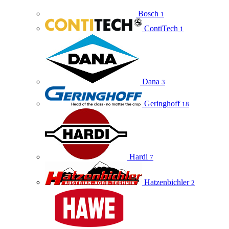
Bosch
1
ContiTech
1
Dana
3
Geringhoff
18
Hardi
7
Hatzenbichler
2