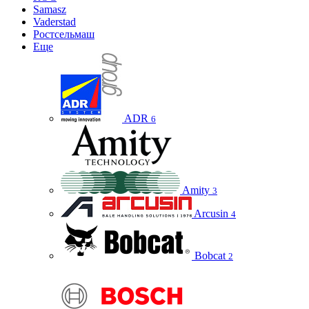
Samasz
Vaderstad
Ростсельмаш
Еще
ADR
6
Amity
3
Arcusin
4
Bobcat
2