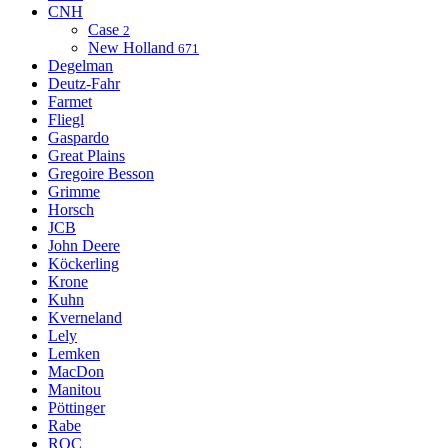
CNH
Case
2
New Holland
671
Degelman
Deutz-Fahr
Farmet
Fliegl
Gaspardo
Great Plains
Gregoire Besson
Grimme
Horsch
JCB
John Deere
Köckerling
Krone
Kuhn
Kverneland
Lely
Lemken
MacDon
Manitou
Pöttinger
Rabe
ROC