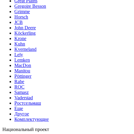
Great Plains
Gregoire Besson
Grimme
Horsch
JCB
John Deere
Köckerling
Krone
Kuhn
Kverneland
Lely
Lemken
MacDon
Manitou
Pöttinger
Rabe
ROC
Samasz
Vaderstad
Ростсельмаш
Еще
Другое
Комплектующие
Национальный проект