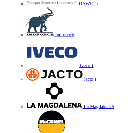
HAWE
13
Indforce
8
Iveco
1
Jacto
1
La Magdalena
9