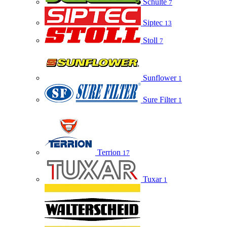
Schulte
7
Siptec
13
Stoll
7
Sunflower
1
Sure Filter
1
Terrion
17
Tuxar
1