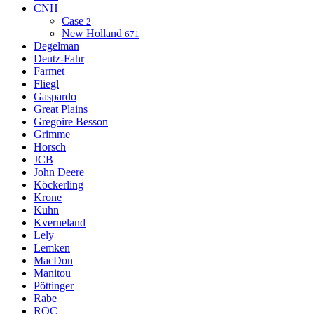
CNH
Case
2
New Holland
671
Degelman
Deutz-Fahr
Farmet
Fliegl
Gaspardo
Great Plains
Gregoire Besson
Grimme
Horsch
JCB
John Deere
Köckerling
Krone
Kuhn
Kverneland
Lely
Lemken
MacDon
Manitou
Pöttinger
Rabe
ROC