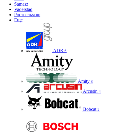
Samasz
Vaderstad
Ростсельмаш
Еще
ADR
6
Amity
3
Arcusin
4
Bobcat
2