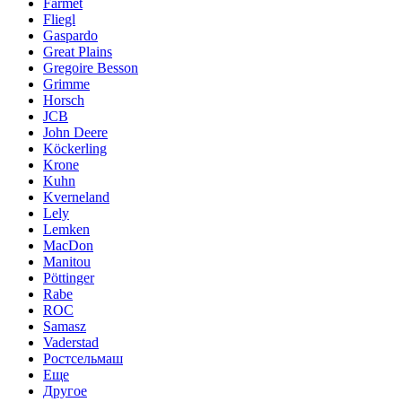
Farmet
Fliegl
Gaspardo
Great Plains
Gregoire Besson
Grimme
Horsch
JCB
John Deere
Köckerling
Krone
Kuhn
Kverneland
Lely
Lemken
MacDon
Manitou
Pöttinger
Rabe
ROC
Samasz
Vaderstad
Ростсельмаш
Еще
Другое