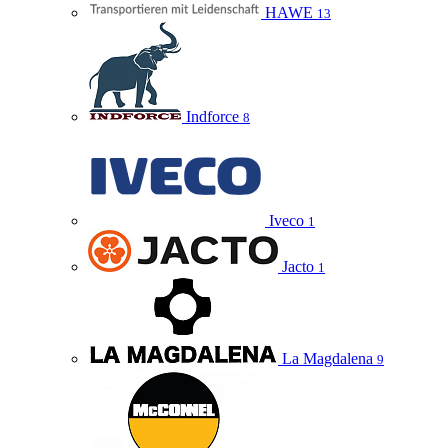
HAWE
13
Indforce
8
Iveco
1
Jacto
1
La Magdalena
9