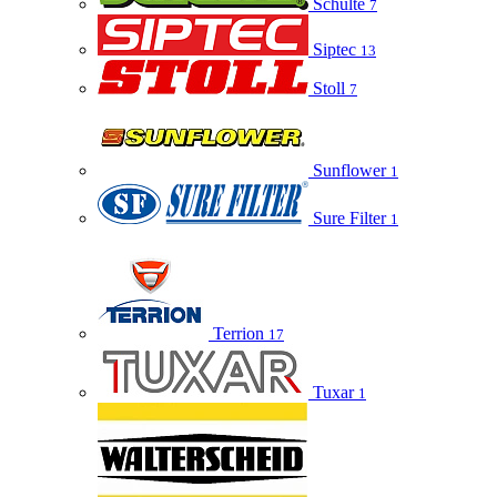
Schulte
7
Siptec
13
Stoll
7
Sunflower
1
Sure Filter
1
Terrion
17
Tuxar
1