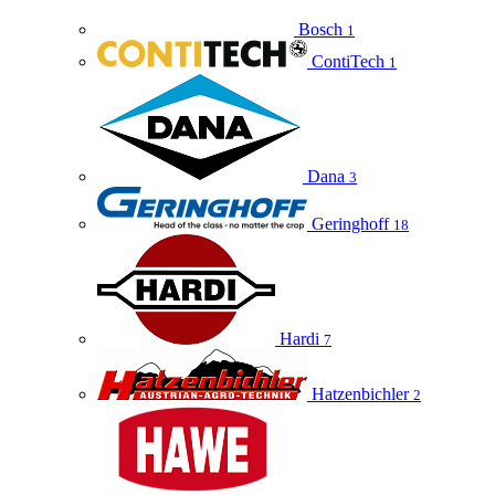
Bosch
1
ContiTech
1
Dana
3
Geringhoff
18
Hardi
7
Hatzenbichler
2