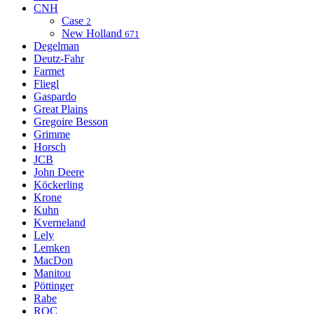
CNH
Case
2
New Holland
671
Degelman
Deutz-Fahr
Farmet
Fliegl
Gaspardo
Great Plains
Gregoire Besson
Grimme
Horsch
JCB
John Deere
Köckerling
Krone
Kuhn
Kverneland
Lely
Lemken
MacDon
Manitou
Pöttinger
Rabe
ROC