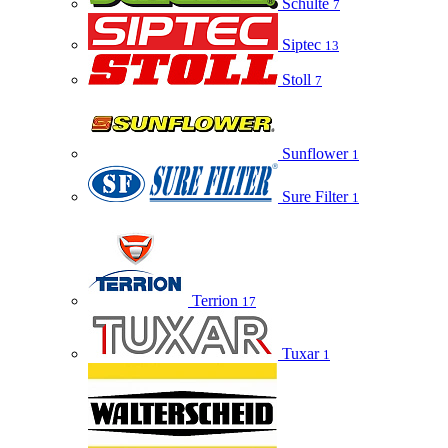
Schulte
7
Siptec
13
Stoll
7
Sunflower
1
Sure Filter
1
Terrion
17
Tuxar
1