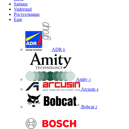
Samasz
Vaderstad
Ростсельмаш
Еще
ADR
6
Amity
3
Arcusin
4
Bobcat
2