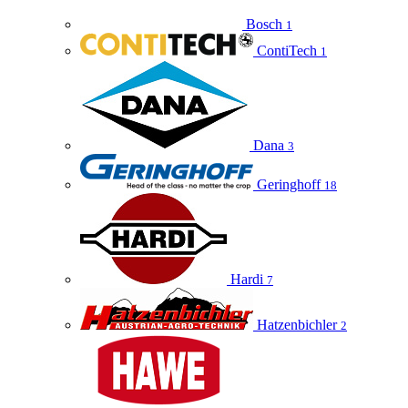
Bosch
1
ContiTech
1
Dana
3
Geringhoff
18
Hardi
7
Hatzenbichler
2