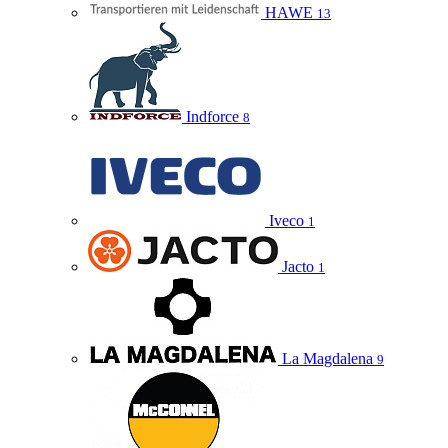
HAWE
13
Indforce
8
Iveco
1
Jacto
1
La Magdalena
9