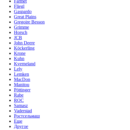
Farmet
Fliegl
Gaspardo
Great Plains
Gregoire Besson
Grimme
Horsch
JCB
John Deere
Köckerling
Krone
Kuhn
Kverneland
Lely
Lemken
MacDon
Manitou
Pöttinger
Rabe
ROC
Samasz
Vaderstad
Ростсельмаш
Еще
Другое