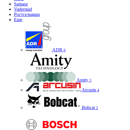
Samasz
Vaderstad
Ростсельмаш
Еще
ADR
6
Amity
3
Arcusin
4
Bobcat
2