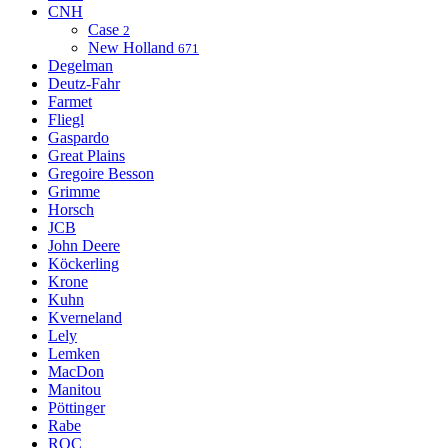
CNH
Case
2
New Holland
671
Degelman
Deutz-Fahr
Farmet
Fliegl
Gaspardo
Great Plains
Gregoire Besson
Grimme
Horsch
JCB
John Deere
Köckerling
Krone
Kuhn
Kverneland
Lely
Lemken
MacDon
Manitou
Pöttinger
Rabe
ROC