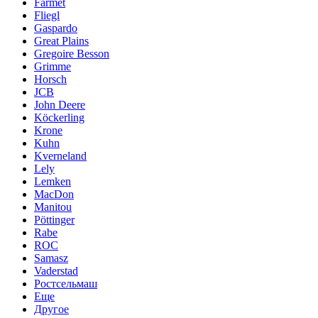
Farmet
Fliegl
Gaspardo
Great Plains
Gregoire Besson
Grimme
Horsch
JCB
John Deere
Köckerling
Krone
Kuhn
Kverneland
Lely
Lemken
MacDon
Manitou
Pöttinger
Rabe
ROC
Samasz
Vaderstad
Ростсельмаш
Еще
Другое