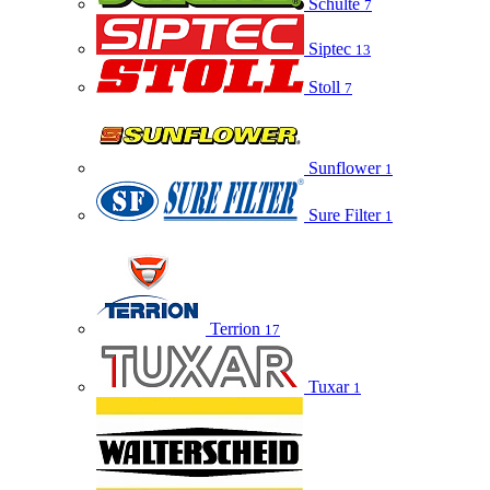
Schulte
7
Siptec
13
Stoll
7
Sunflower
1
Sure Filter
1
Terrion
17
Tuxar
1