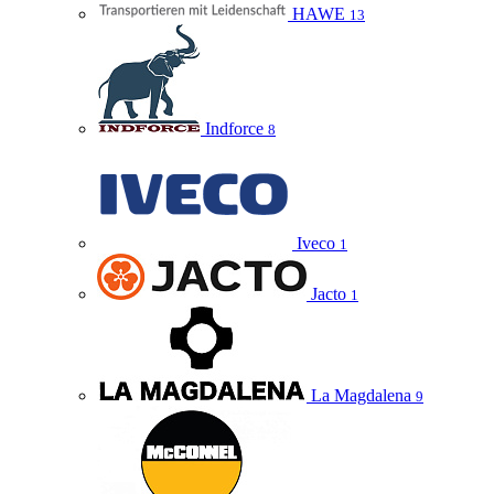
HAWE
13
Indforce
8
Iveco
1
Jacto
1
La Magdalena
9