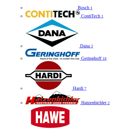
Bosch
1
ContiTech
1
Dana
3
Geringhoff
18
Hardi
7
Hatzenbichler
2