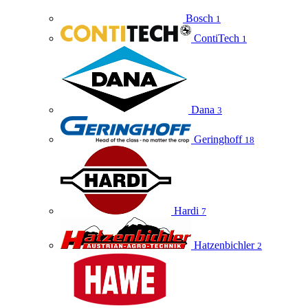
Bosch
1
ContiTech
1
Dana
3
Geringhoff
18
Hardi
7
Hatzenbichler
2