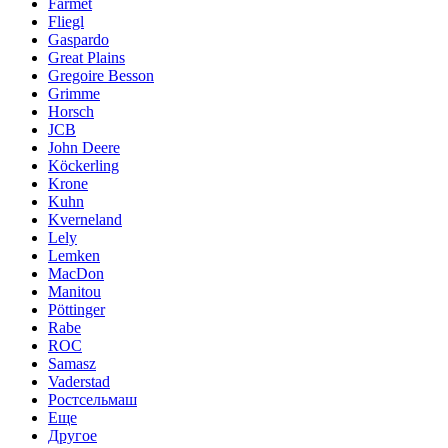
Farmet
Fliegl
Gaspardo
Great Plains
Gregoire Besson
Grimme
Horsch
JCB
John Deere
Köckerling
Krone
Kuhn
Kverneland
Lely
Lemken
MacDon
Manitou
Pöttinger
Rabe
ROC
Samasz
Vaderstad
Ростсельмаш
Еще
Другое