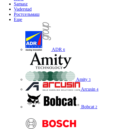
Samasz
Vaderstad
Ростсельмаш
Еще
ADR
6
Amity
3
Arcusin
4
Bobcat
2