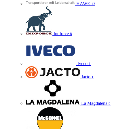
HAWE
13
Indforce
8
Iveco
1
Jacto
1
La Magdalena
9