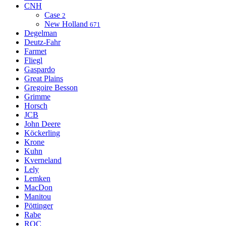
CNH
Case
2
New Holland
671
Degelman
Deutz-Fahr
Farmet
Fliegl
Gaspardo
Great Plains
Gregoire Besson
Grimme
Horsch
JCB
John Deere
Köckerling
Krone
Kuhn
Kverneland
Lely
Lemken
MacDon
Manitou
Pöttinger
Rabe
ROC