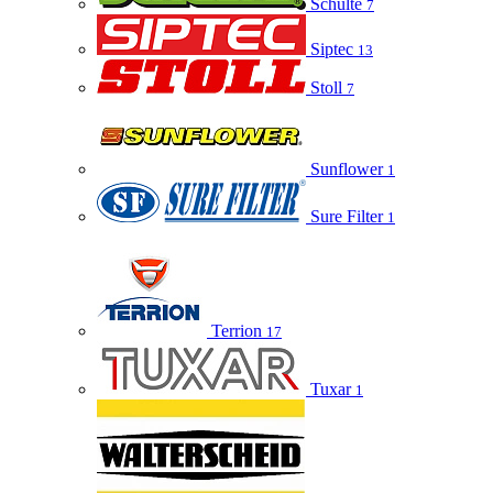
Schulte
7
Siptec
13
Stoll
7
Sunflower
1
Sure Filter
1
Terrion
17
Tuxar
1