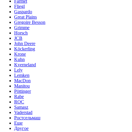
Farmet
Fliegl
Gaspardo
Great Plains
Gregoire Besson
Grimme
Horsch
JCB
John Deere
Köckerling
Krone
Kuhn
Kverneland
Lely
Lemken
MacDon
Manitou
Pöttinger
Rabe
ROC
Samasz
Vaderstad
Ростсельмаш
Еще
Другое