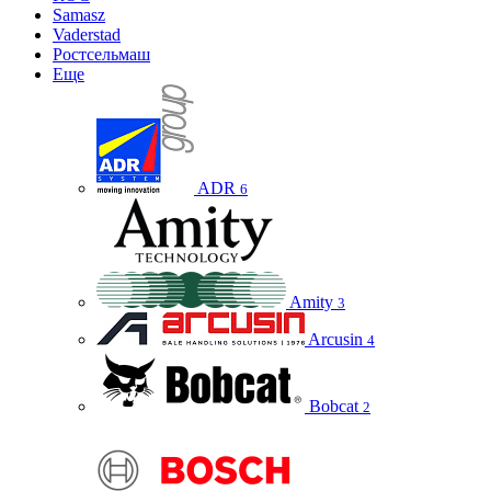
Samasz
Vaderstad
Ростсельмаш
Еще
ADR
6
Amity
3
Arcusin
4
Bobcat
2