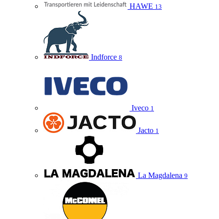
HAWE
13
Indforce
8
Iveco
1
Jacto
1
La Magdalena
9