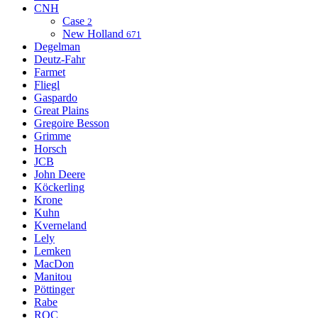
CNH
Case
2
New Holland
671
Degelman
Deutz-Fahr
Farmet
Fliegl
Gaspardo
Great Plains
Gregoire Besson
Grimme
Horsch
JCB
John Deere
Köckerling
Krone
Kuhn
Kverneland
Lely
Lemken
MacDon
Manitou
Pöttinger
Rabe
ROC