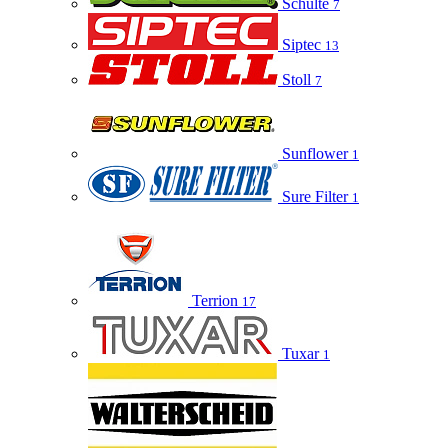
Schulte
7
Siptec
13
Stoll
7
Sunflower
1
Sure Filter
1
Terrion
17
Tuxar
1