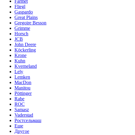
Farmet
Fliegl
Gaspardo
Great Plains
Gregoire Besson
Grimme
Horsch
JCB
John Deere
Köckerling
Krone
Kuhn
Kverneland
Lely
Lemken
MacDon
Manitou
Pöttinger
Rabe
ROC
Samasz
Vaderstad
Ростсельмаш
Еще
Другое