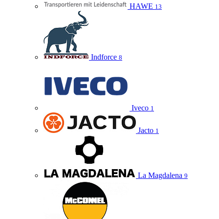
HAWE
13
Indforce
8
Iveco
1
Jacto
1
La Magdalena
9