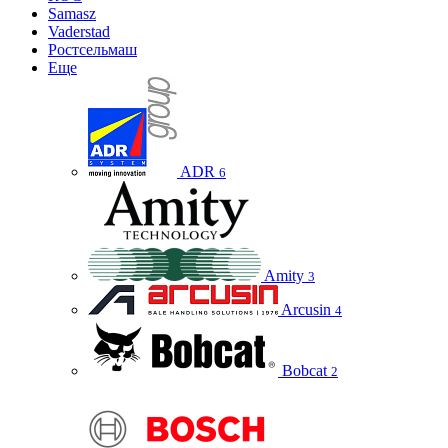
Samasz
Vaderstad
Ростсельмаш
Еще
ADR
6
Amity
3
Arcusin
4
Bobcat
2