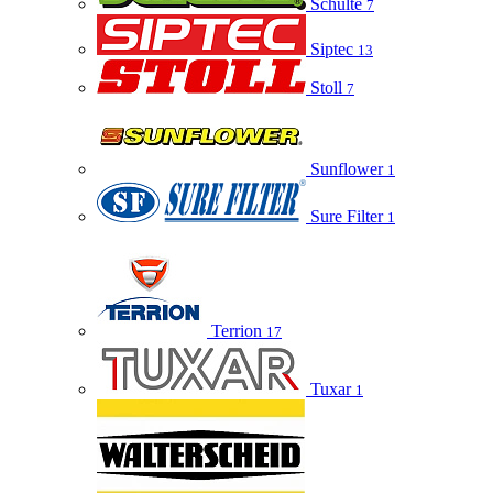
Schulte
7
Siptec
13
Stoll
7
Sunflower
1
Sure Filter
1
Terrion
17
Tuxar
1