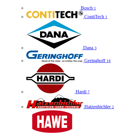
Bosch
1
ContiTech
1
Dana
3
Geringhoff
18
Hardi
7
Hatzenbichler
2