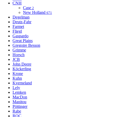
CNH
Case
2
New Holland
671
Degelman
Deutz-Fahr
Farmet
Fliegl
Gaspardo
Great Plains
Gregoire Besson
Grimme
Horsch
JCB
John Deere
Köckerling
Krone
Kuhn
Kverneland
Lely
Lemken
MacDon
Manitou
Pöttinger
Rabe
ROC