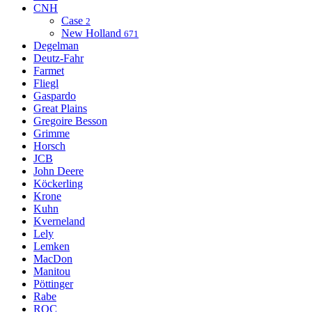
CNH
Case
2
New Holland
671
Degelman
Deutz-Fahr
Farmet
Fliegl
Gaspardo
Great Plains
Gregoire Besson
Grimme
Horsch
JCB
John Deere
Köckerling
Krone
Kuhn
Kverneland
Lely
Lemken
MacDon
Manitou
Pöttinger
Rabe
ROC