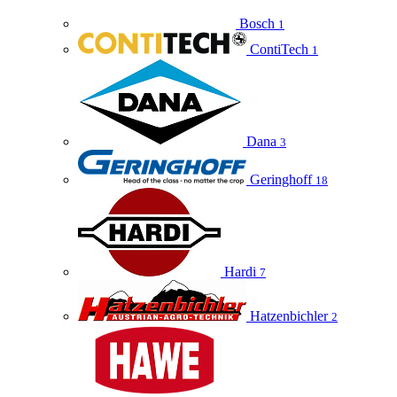
Bosch
1
ContiTech
1
Dana
3
Geringhoff
18
Hardi
7
Hatzenbichler
2