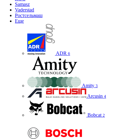
Samasz
Vaderstad
Ростсельмаш
Еще
ADR
6
Amity
3
Arcusin
4
Bobcat
2