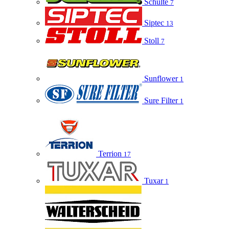
Schulte
7
Siptec
13
Stoll
7
Sunflower
1
Sure Filter
1
Terrion
17
Tuxar
1