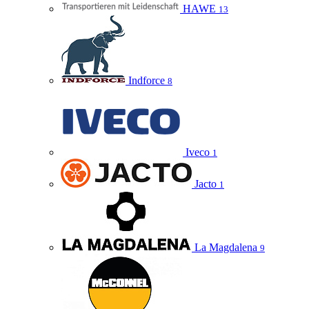
HAWE
13
Indforce
8
Iveco
1
Jacto
1
La Magdalena
9