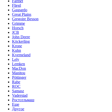
Farmet
Fliegl
Gaspardo
Great Plains
Gregoire Besson
Grimme
Horsch
JCB
John Deere
Köckerling
Krone
Kuhn
Kverneland
Lely
Lemken
MacDon
Manitou
Pöttinger
Rabe
ROC
Samasz
Vaderstad
Ростсельмаш
Еще
Другое