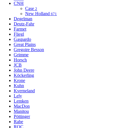
CNH
Case
2
New Holland
671
Degelman
Deutz-Fahr
Farmet
Fliegl
Gaspardo
Great Plains
Gregoire Besson
Grimme
Horsch
JCB
John Deere
Köckerling
Krone
Kuhn
Kverneland
Lely
Lemken
MacDon
Manitou
Pöttinger
Rabe
ROC