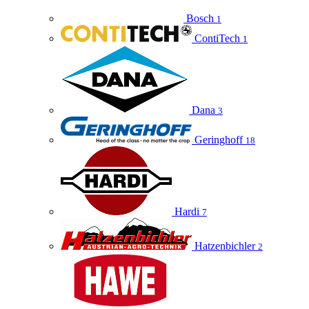
Bosch
1
ContiTech
1
Dana
3
Geringhoff
18
Hardi
7
Hatzenbichler
2