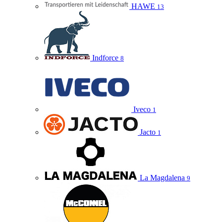
HAWE
13
Indforce
8
Iveco
1
Jacto
1
La Magdalena
9