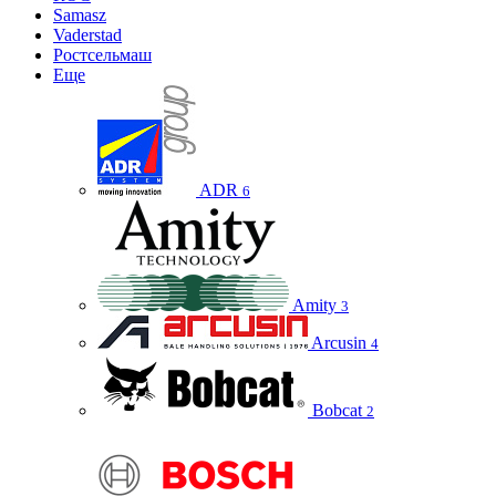
Samasz
Vaderstad
Ростсельмаш
Еще
ADR
6
Amity
3
Arcusin
4
Bobcat
2