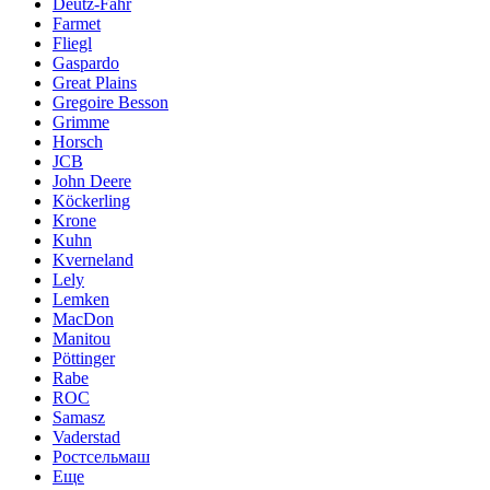
Deutz-Fahr
Farmet
Fliegl
Gaspardo
Great Plains
Gregoire Besson
Grimme
Horsch
JCB
John Deere
Köckerling
Krone
Kuhn
Kverneland
Lely
Lemken
MacDon
Manitou
Pöttinger
Rabe
ROC
Samasz
Vaderstad
Ростсельмаш
Еще