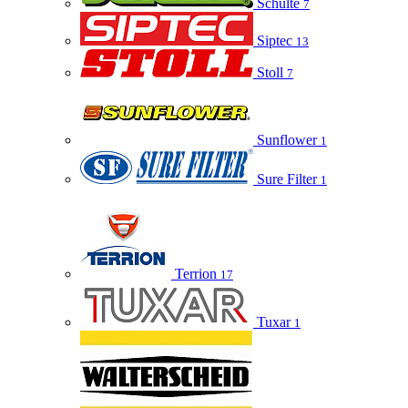
Schulte
7
Siptec
13
Stoll
7
Sunflower
1
Sure Filter
1
Terrion
17
Tuxar
1