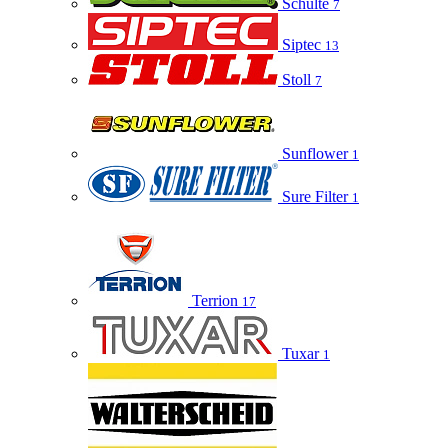
Schulte
7
Siptec
13
Stoll
7
Sunflower
1
Sure Filter
1
Terrion
17
Tuxar
1