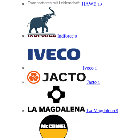
HAWE
13
Indforce
8
Iveco
1
Jacto
1
La Magdalena
9