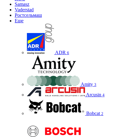
Samasz
Vaderstad
Ростсельмаш
Еще
ADR
6
Amity
3
Arcusin
4
Bobcat
2