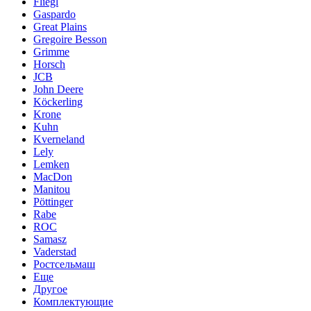
Fliegl
Gaspardo
Great Plains
Gregoire Besson
Grimme
Horsch
JCB
John Deere
Köckerling
Krone
Kuhn
Kverneland
Lely
Lemken
MacDon
Manitou
Pöttinger
Rabe
ROC
Samasz
Vaderstad
Ростсельмаш
Еще
Другое
Комплектующие