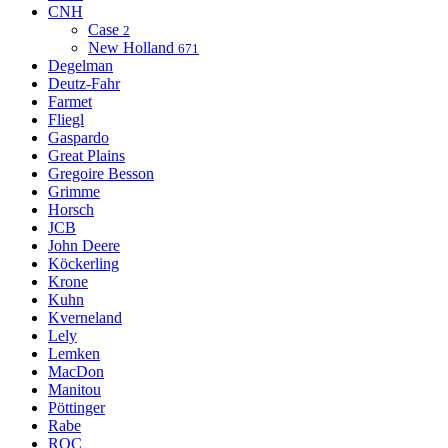
CNH
Case
2
New Holland
671
Degelman
Deutz-Fahr
Farmet
Fliegl
Gaspardo
Great Plains
Gregoire Besson
Grimme
Horsch
JCB
John Deere
Köckerling
Krone
Kuhn
Kverneland
Lely
Lemken
MacDon
Manitou
Pöttinger
Rabe
ROC