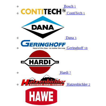
Bosch
1
ContiTech
1
Dana
3
Geringhoff
18
Hardi
7
Hatzenbichler
2