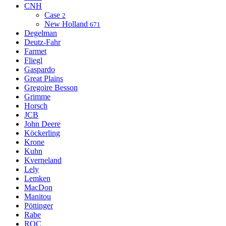
CNH
Case
2
New Holland
671
Degelman
Deutz-Fahr
Farmet
Fliegl
Gaspardo
Great Plains
Gregoire Besson
Grimme
Horsch
JCB
John Deere
Köckerling
Krone
Kuhn
Kverneland
Lely
Lemken
MacDon
Manitou
Pöttinger
Rabe
ROC