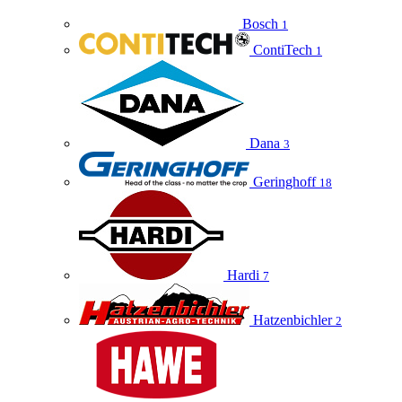
Bosch
1
ContiTech
1
Dana
3
Geringhoff
18
Hardi
7
Hatzenbichler
2