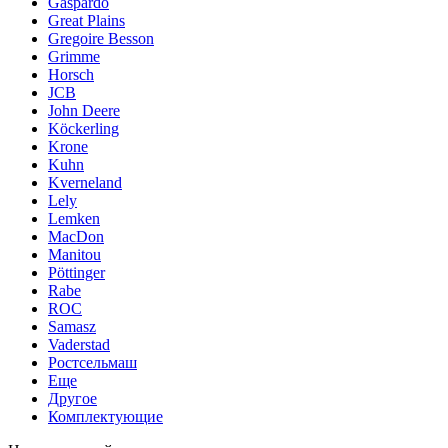
Gaspardo
Great Plains
Gregoire Besson
Grimme
Horsch
JCB
John Deere
Köckerling
Krone
Kuhn
Kverneland
Lely
Lemken
MacDon
Manitou
Pöttinger
Rabe
ROC
Samasz
Vaderstad
Ростсельмаш
Еще
Другое
Комплектующие