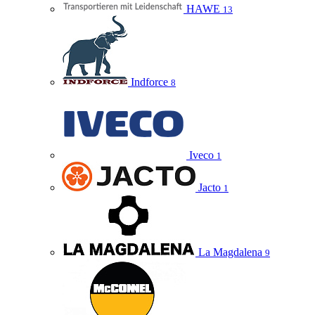
HAWE
13
Indforce
8
Iveco
1
Jacto
1
La Magdalena
9