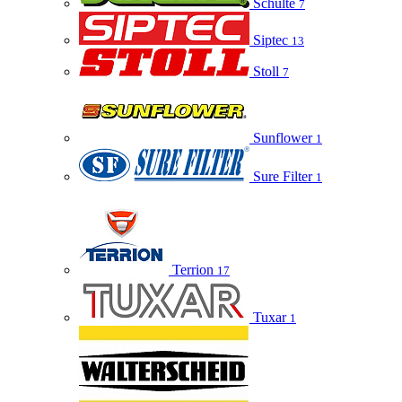
Schulte
7
Siptec
13
Stoll
7
Sunflower
1
Sure Filter
1
Terrion
17
Tuxar
1