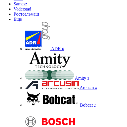
Samasz
Vaderstad
Ростсельмаш
Еще
ADR
6
Amity
3
Arcusin
4
Bobcat
2