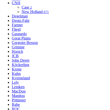
CNH
Case
2
New Holland
671
Degelman
Deutz-Fahr
Farmet
Fliegl
Gaspardo
Great Plains
Gregoire Besson
Grimme
Horsch
JCB
John Deere
Köckerling
Krone
Kuhn
Kverneland
Lely
Lemken
MacDon
Manitou
Pöttinger
Rabe
ROC