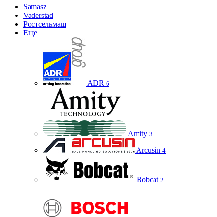
Samasz
Vaderstad
Ростсельмаш
Еще
ADR
6
Amity
3
Arcusin
4
Bobcat
2