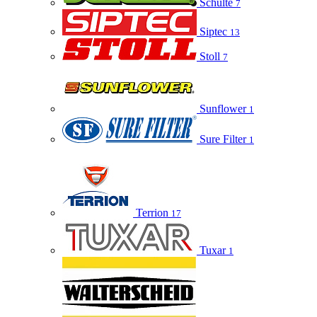
Schulte
7
Siptec
13
Stoll
7
Sunflower
1
Sure Filter
1
Terrion
17
Tuxar
1