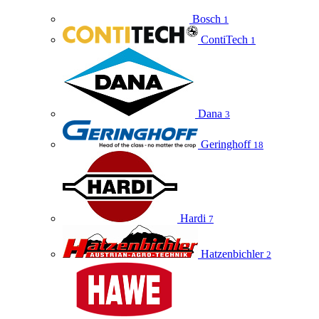
Bosch
1
ContiTech
1
Dana
3
Geringhoff
18
Hardi
7
Hatzenbichler
2