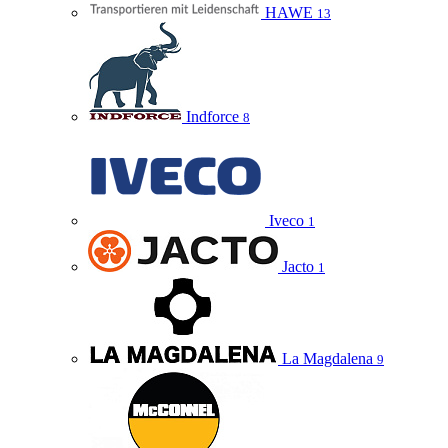
HAWE
13
Indforce
8
Iveco
1
Jacto
1
La Magdalena
9