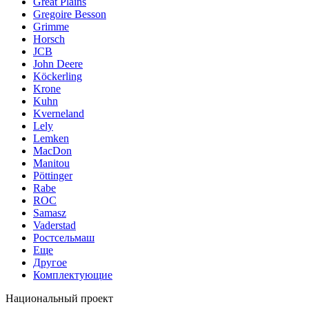
Great Plains
Gregoire Besson
Grimme
Horsch
JCB
John Deere
Köckerling
Krone
Kuhn
Kverneland
Lely
Lemken
MacDon
Manitou
Pöttinger
Rabe
ROC
Samasz
Vaderstad
Ростсельмаш
Еще
Другое
Комплектующие
Национальный проект