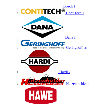
Bosch
1
ContiTech
1
Dana
3
Geringhoff
18
Hardi
7
Hatzenbichler
2