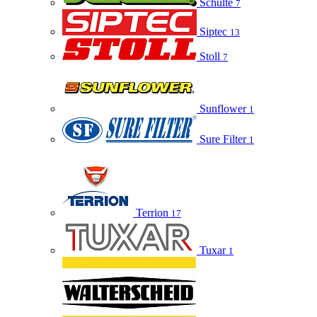
Schulte
7
Siptec
13
Stoll
7
Sunflower
1
Sure Filter
1
Terrion
17
Tuxar
1