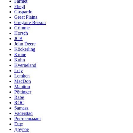
Farmet
Fliegl
Gaspardo
Great Plains
Gregoire Besson
Grimme
Horsch
JCB
John Deere
Köckerling
Krone
Kuhn
Kverneland
Lely
Lemken
MacDon
Manitou
Pöttinger
Rabe
ROC
Samasz
Vaderstad
Ростсельмаш
Еще
Другое