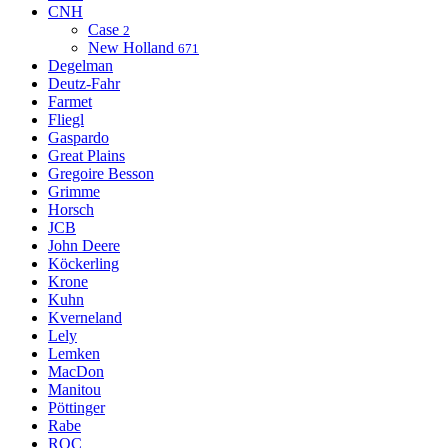
CNH
Case
2
New Holland
671
Degelman
Deutz-Fahr
Farmet
Fliegl
Gaspardo
Great Plains
Gregoire Besson
Grimme
Horsch
JCB
John Deere
Köckerling
Krone
Kuhn
Kverneland
Lely
Lemken
MacDon
Manitou
Pöttinger
Rabe
ROC