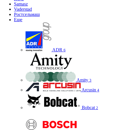
Samasz
Vaderstad
Ростсельмаш
Еще
ADR
6
Amity
3
Arcusin
4
Bobcat
2