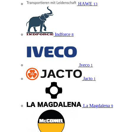
HAWE
13
Indforce
8
Iveco
1
Jacto
1
La Magdalena
9