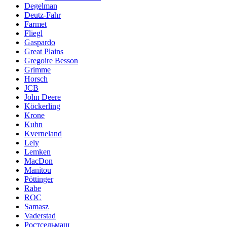
Degelman
Deutz-Fahr
Farmet
Fliegl
Gaspardo
Great Plains
Gregoire Besson
Grimme
Horsch
JCB
John Deere
Köckerling
Krone
Kuhn
Kverneland
Lely
Lemken
MacDon
Manitou
Pöttinger
Rabe
ROC
Samasz
Vaderstad
Ростсельмаш