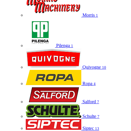
Morris
1
Pilenga
1
Quivogne
10
Ropa
4
Salford
7
Schulte
7
Siptec
13