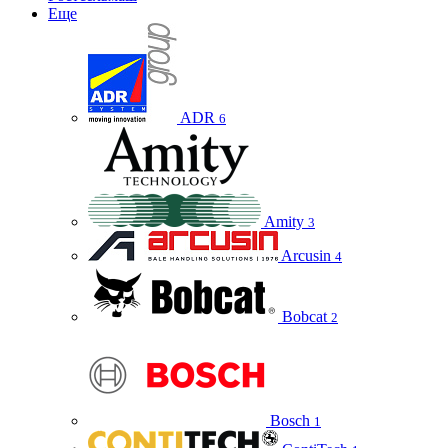
Еще
ADR
6
Amity
3
Arcusin
4
Bobcat
2
Bosch
1