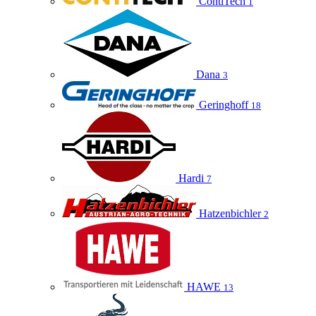
ContiTech
1
Dana
3
Geringhoff
18
Hardi
7
Hatzenbichler
2
HAWE
13