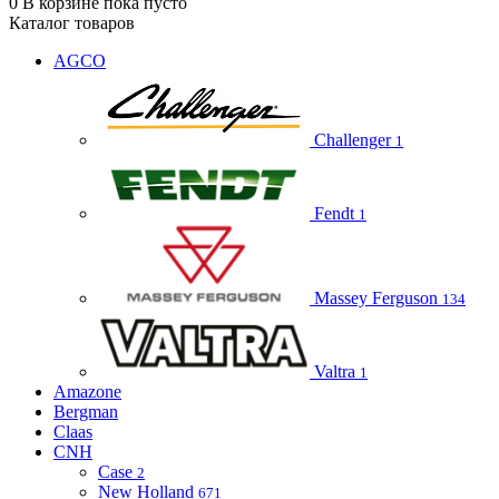
0
В корзине
пока пусто
Каталог товаров
AGCO
Challenger
1
Fendt
1
Massey Ferguson
134
Valtra
1
Amazone
Bergman
Claas
CNH
Case
2
New Holland
671