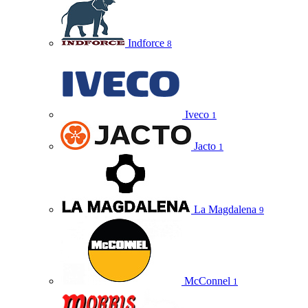
Indforce
8
Iveco
1
Jacto
1
La Magdalena
9
McConnel
1