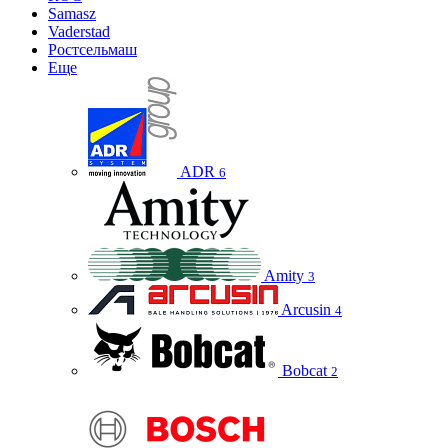
Samasz
Vaderstad
Ростсельмаш
Еще
ADR
6
Amity
3
Arcusin
4
Bobcat
2