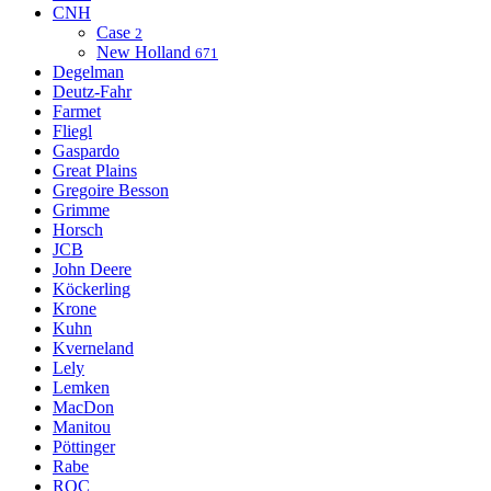
CNH
Case
2
New Holland
671
Degelman
Deutz-Fahr
Farmet
Fliegl
Gaspardo
Great Plains
Gregoire Besson
Grimme
Horsch
JCB
John Deere
Köckerling
Krone
Kuhn
Kverneland
Lely
Lemken
MacDon
Manitou
Pöttinger
Rabe
ROC