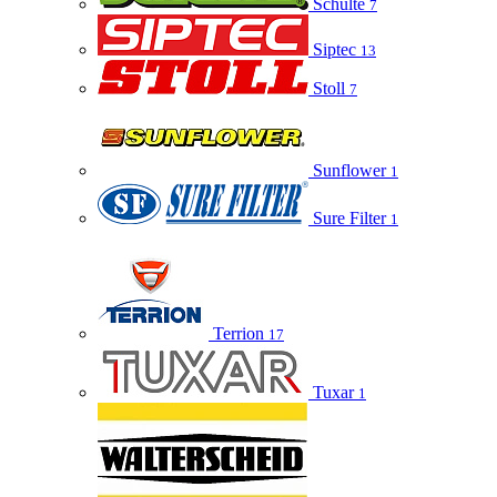
Schulte
7
Siptec
13
Stoll
7
Sunflower
1
Sure Filter
1
Terrion
17
Tuxar
1