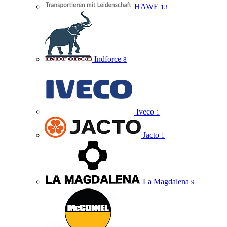
HAWE
13
Indforce
8
Iveco
1
Jacto
1
La Magdalena
9