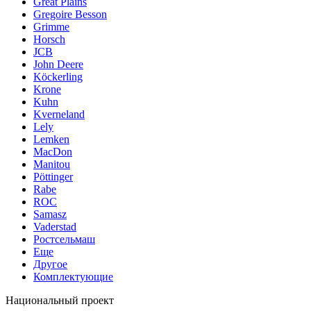
Great Plains
Gregoire Besson
Grimme
Horsch
JCB
John Deere
Köckerling
Krone
Kuhn
Kverneland
Lely
Lemken
MacDon
Manitou
Pöttinger
Rabe
ROC
Samasz
Vaderstad
Ростсельмаш
Еще
Другое
Комплектующие
Национальный проект