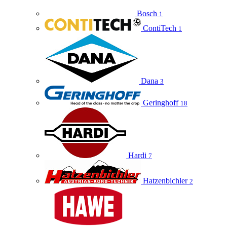
Bosch
1
ContiTech
1
Dana
3
Geringhoff
18
Hardi
7
Hatzenbichler
2