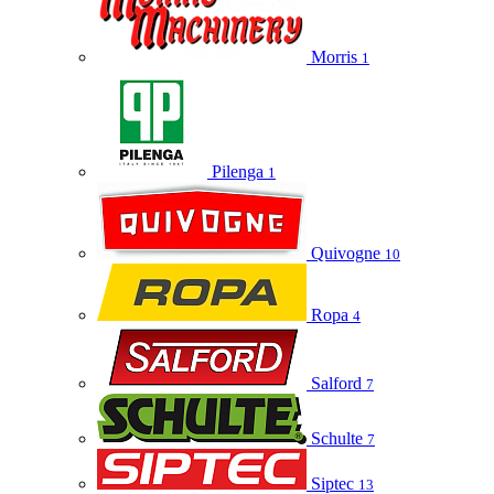
Morris
1
Pilenga
1
Quivogne
10
Ropa
4
Salford
7
Schulte
7
Siptec
13