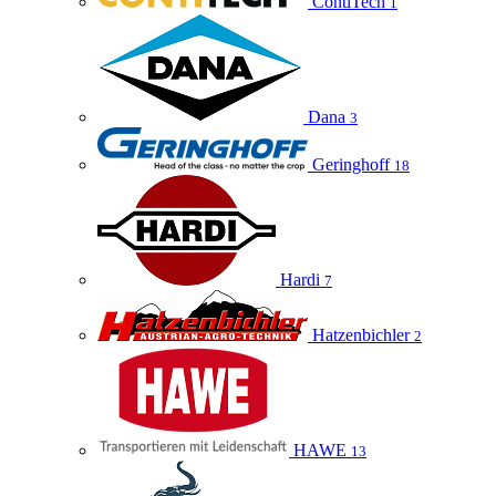
ContiTech
1
Dana
3
Geringhoff
18
Hardi
7
Hatzenbichler
2
HAWE
13