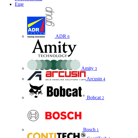
Еще
ADR
6
Amity
3
Arcusin
4
Bobcat
2
Bosch
1