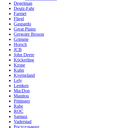
Degelman
Deutz-Fahr
Farmet
Fliegl
Gaspardo
Great Plains
Gregoire Besson
Grimme
Horsch
JCB
John Deere
Köckerling
Krone
Kuhn
Kverneland
Lely
Lemken
MacDon
Manitou
Pöttinger
Rabe
ROC
Samasz
Vaderstad
Ростсельмаш