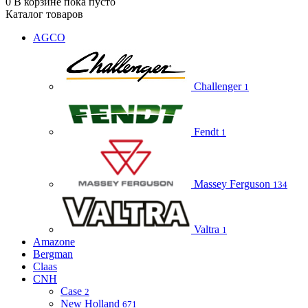
0
В корзине
пока пусто
Каталог товаров
AGCO
Challenger
1
Fendt
1
Massey Ferguson
134
Valtra
1
Amazone
Bergman
Claas
CNH
Case
2
New Holland
671