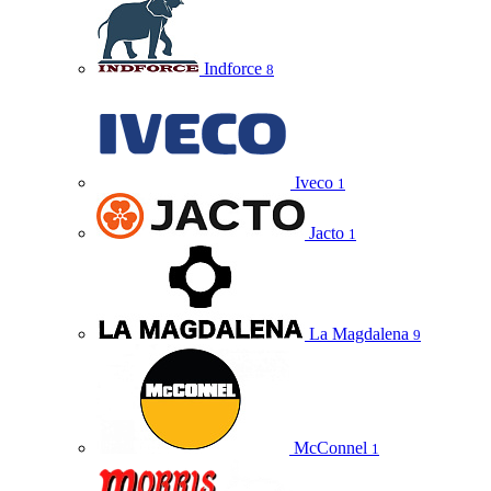
Indforce
8
Iveco
1
Jacto
1
La Magdalena
9
McConnel
1