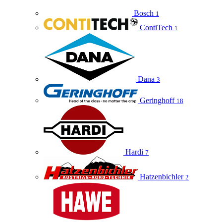
Bosch
1
ContiTech
1
Dana
3
Geringhoff
18
Hardi
7
Hatzenbichler
2