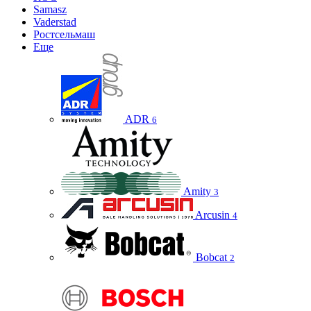
Samasz
Vaderstad
Ростсельмаш
Еще
ADR
6
Amity
3
Arcusin
4
Bobcat
2