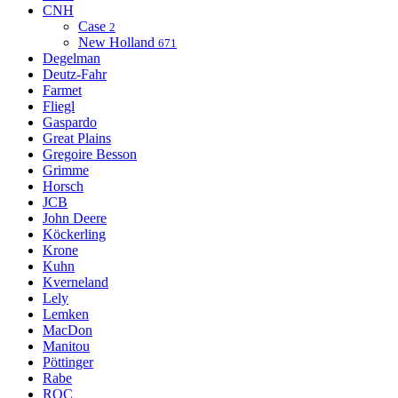
CNH
Case
2
New Holland
671
Degelman
Deutz-Fahr
Farmet
Fliegl
Gaspardo
Great Plains
Gregoire Besson
Grimme
Horsch
JCB
John Deere
Köckerling
Krone
Kuhn
Kverneland
Lely
Lemken
MacDon
Manitou
Pöttinger
Rabe
ROC