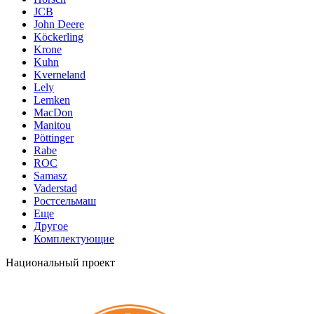
JCB
John Deere
Köckerling
Krone
Kuhn
Kverneland
Lely
Lemken
MacDon
Manitou
Pöttinger
Rabe
ROC
Samasz
Vaderstad
Ростсельмаш
Еще
Другое
Комплектующие
Национальный проект