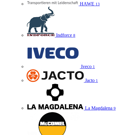
HAWE
13
Indforce
8
Iveco
1
Jacto
1
La Magdalena
9