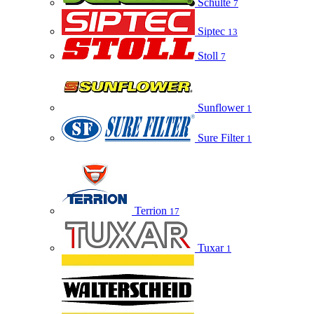
Schulte
7
Siptec
13
Stoll
7
Sunflower
1
Sure Filter
1
Terrion
17
Tuxar
1