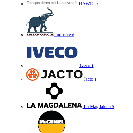
HAWE
13
Indforce
8
Iveco
1
Jacto
1
La Magdalena
9