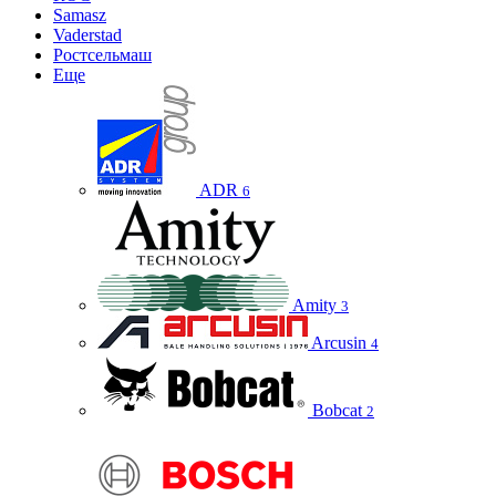
Samasz
Vaderstad
Ростсельмаш
Еще
ADR
6
Amity
3
Arcusin
4
Bobcat
2