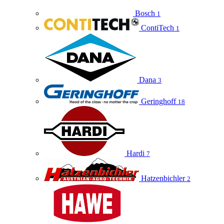
Bosch
1
ContiTech
1
Dana
3
Geringhoff
18
Hardi
7
Hatzenbichler
2