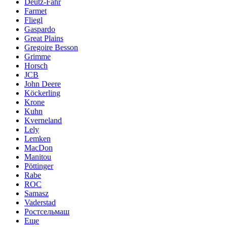
Deutz-Fahr
Farmet
Fliegl
Gaspardo
Great Plains
Gregoire Besson
Grimme
Horsch
JCB
John Deere
Köckerling
Krone
Kuhn
Kverneland
Lely
Lemken
MacDon
Manitou
Pöttinger
Rabe
ROC
Samasz
Vaderstad
Ростсельмаш
Еще