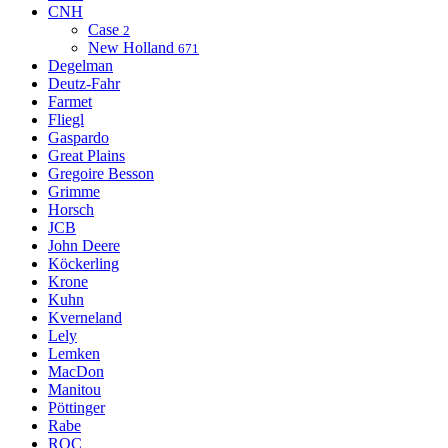
CNH
Case
2
New Holland
671
Degelman
Deutz-Fahr
Farmet
Fliegl
Gaspardo
Great Plains
Gregoire Besson
Grimme
Horsch
JCB
John Deere
Köckerling
Krone
Kuhn
Kverneland
Lely
Lemken
MacDon
Manitou
Pöttinger
Rabe
ROC