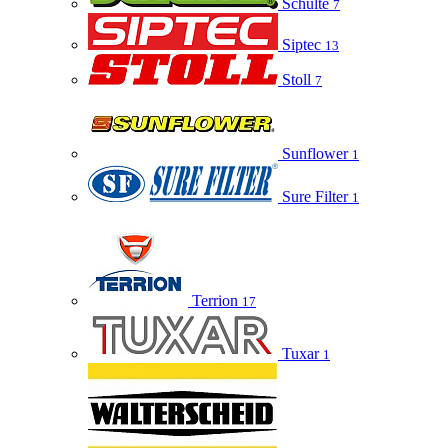
Schulte
7
Siptec
13
Stoll
7
Sunflower
1
Sure Filter
1
Terrion
17
Tuxar
1