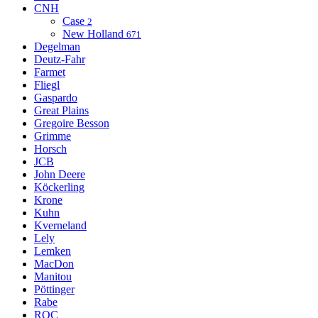
CNH
Case
2
New Holland
671
Degelman
Deutz-Fahr
Farmet
Fliegl
Gaspardo
Great Plains
Gregoire Besson
Grimme
Horsch
JCB
John Deere
Köckerling
Krone
Kuhn
Kverneland
Lely
Lemken
MacDon
Manitou
Pöttinger
Rabe
ROC