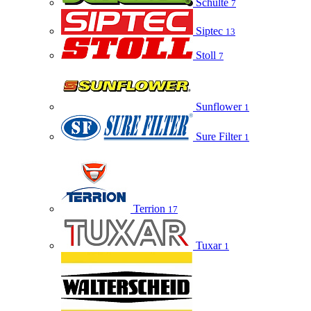
Schulte
7
Siptec
13
Stoll
7
Sunflower
1
Sure Filter
1
Terrion
17
Tuxar
1