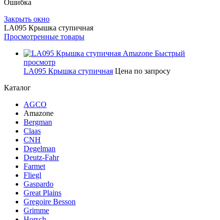
Ошибка
Закрыть окно
LA095 Крышка ступичная
Просмотренные товары
Быстрый
просмотр
LA095 Крышка ступичная
Цена по запросу
Каталог
AGCO
Amazone
Bergman
Claas
CNH
Degelman
Deutz-Fahr
Farmet
Fliegl
Gaspardo
Great Plains
Gregoire Besson
Grimme
Horsch