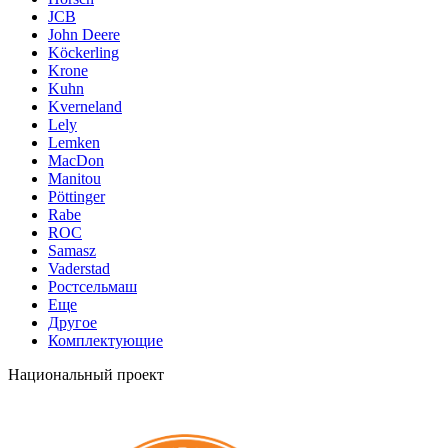
JCB
John Deere
Köckerling
Krone
Kuhn
Kverneland
Lely
Lemken
MacDon
Manitou
Pöttinger
Rabe
ROC
Samasz
Vaderstad
Ростсельмаш
Еще
Другое
Комплектующие
Национальный проект