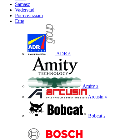
Samasz
Vaderstad
Ростсельмаш
Еще
ADR
6
Amity
3
Arcusin
4
Bobcat
2