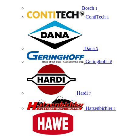
Bosch
1
ContiTech
1
Dana
3
Geringhoff
18
Hardi
7
Hatzenbichler
2