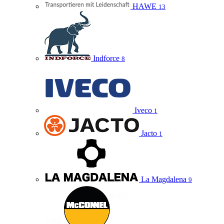
HAWE
13
Indforce
8
Iveco
1
Jacto
1
La Magdalena
9