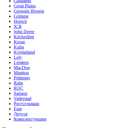
Gaspardo
Great Plains
Gregoire Besson
Grimme
Horsch
JCB
John Deere
Köckerling
Krone
Kuhn
Kverneland
Lely
Lemken
MacDon
Manitou
Pöttinger
Rabe
ROC
Samasz
Vaderstad
Ростсельмаш
Еще
Другое
Комплектующие