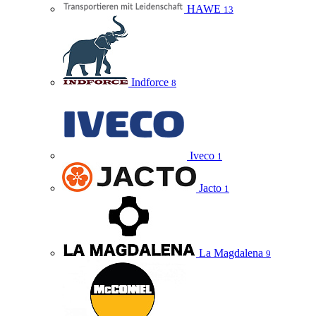
HAWE
13
Indforce
8
Iveco
1
Jacto
1
La Magdalena
9