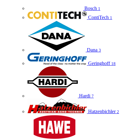
Bosch
1
ContiTech
1
Dana
3
Geringhoff
18
Hardi
7
Hatzenbichler
2