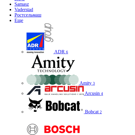
Samasz
Vaderstad
Ростсельмаш
Еще
ADR
6
Amity
3
Arcusin
4
Bobcat
2