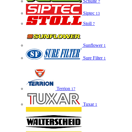
Schulte
7
Siptec
13
Stoll
7
Sunflower
1
Sure Filter
1
Terrion
17
Tuxar
1