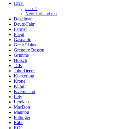
CNH
Case
2
New Holland
671
Degelman
Deutz-Fahr
Farmet
Fliegl
Gaspardo
Great Plains
Gregoire Besson
Grimme
Horsch
JCB
John Deere
Köckerling
Krone
Kuhn
Kverneland
Lely
Lemken
MacDon
Manitou
Pöttinger
Rabe
ROC