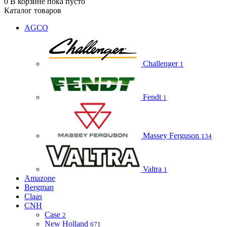
0
В корзине
пока пусто
Каталог товаров
AGCO
Challenger
1
Fendt
1
Massey Ferguson
134
Valtra
1
Amazone
Bergman
Claas
CNH
Case
2
New Holland
671