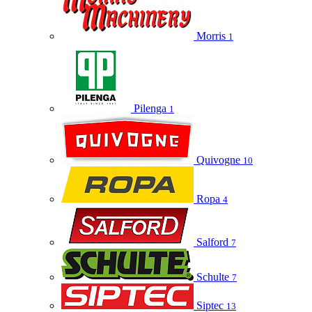
Morris
1
Pilenga
1
Quivogne
10
Ropa
4
Salford
7
Schulte
7
Siptec
13