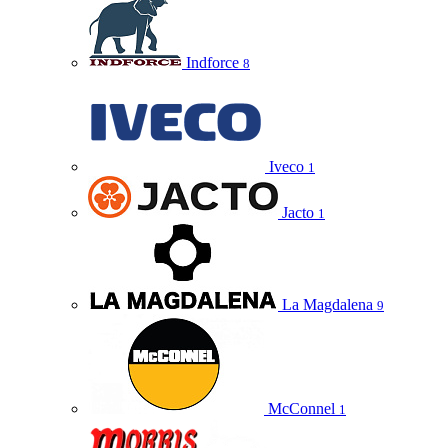
Indforce
8
Iveco
1
Jacto
1
La Magdalena
9
McConnel
1