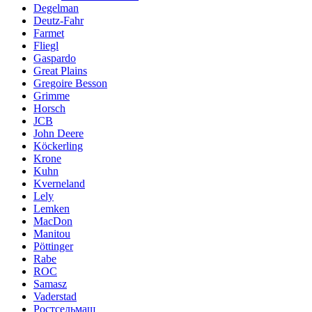
Degelman
Deutz-Fahr
Farmet
Fliegl
Gaspardo
Great Plains
Gregoire Besson
Grimme
Horsch
JCB
John Deere
Köckerling
Krone
Kuhn
Kverneland
Lely
Lemken
MacDon
Manitou
Pöttinger
Rabe
ROC
Samasz
Vaderstad
Ростсельмаш