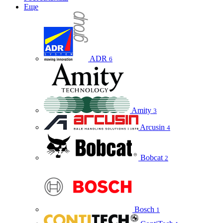
Еще
ADR
6
Amity
3
Arcusin
4
Bobcat
2
Bosch
1