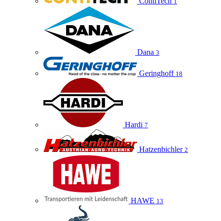
ContiTech
1
Dana
3
Geringhoff
18
Hardi
7
Hatzenbichler
2
HAWE
13