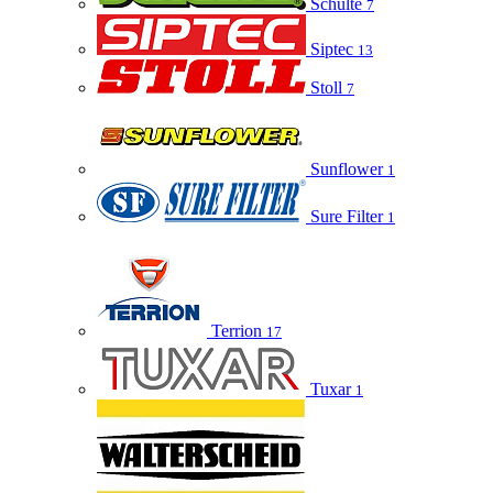
Schulte
7
Siptec
13
Stoll
7
Sunflower
1
Sure Filter
1
Terrion
17
Tuxar
1