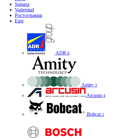
Samasz
Vaderstad
Ростсельмаш
Еще
ADR
6
Amity
3
Arcusin
4
Bobcat
2