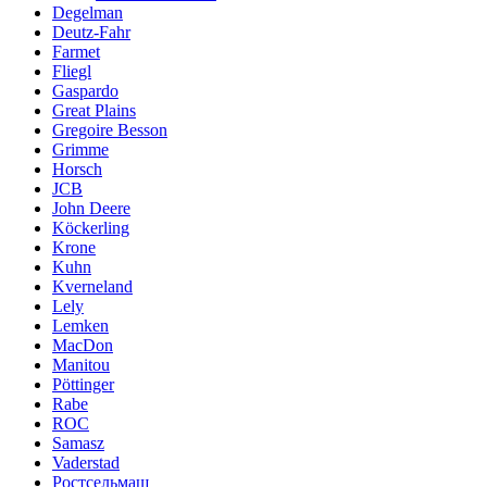
Degelman
Deutz-Fahr
Farmet
Fliegl
Gaspardo
Great Plains
Gregoire Besson
Grimme
Horsch
JCB
John Deere
Köckerling
Krone
Kuhn
Kverneland
Lely
Lemken
MacDon
Manitou
Pöttinger
Rabe
ROC
Samasz
Vaderstad
Ростсельмаш