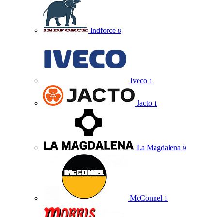
Indforce
8
Iveco
1
Jacto
1
La Magdalena
9
McConnel
1