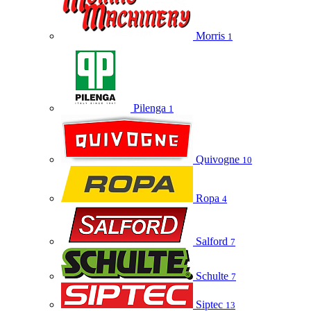
Morris
1
Pilenga
1
Quivogne
10
Ropa
4
Salford
7
Schulte
7
Siptec
13