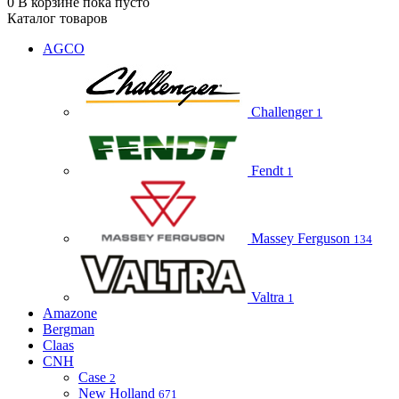
0
В корзине
пока пусто
Каталог товаров
AGCO
Challenger
1
Fendt
1
Massey Ferguson
134
Valtra
1
Amazone
Bergman
Claas
CNH
Case
2
New Holland
671