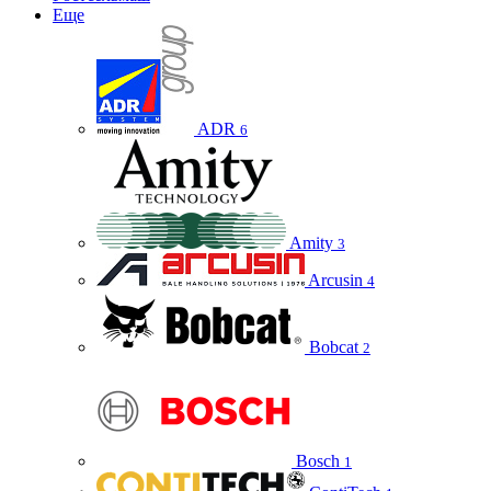
Еще
ADR
6
Amity
3
Arcusin
4
Bobcat
2
Bosch
1