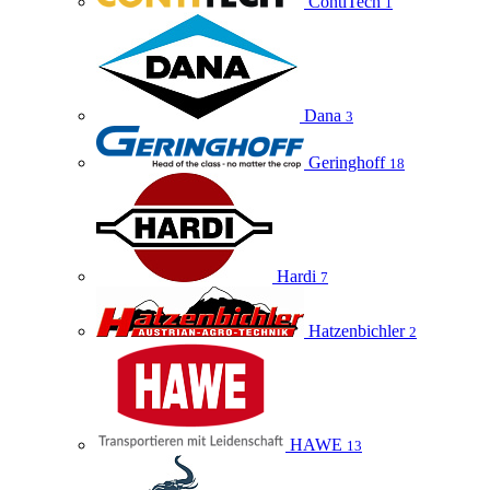
ContiTech
1
Dana
3
Geringhoff
18
Hardi
7
Hatzenbichler
2
HAWE
13