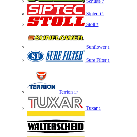
Schulte
7
Siptec
13
Stoll
7
Sunflower
1
Sure Filter
1
Terrion
17
Tuxar
1