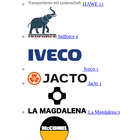
HAWE
13
Indforce
8
Iveco
1
Jacto
1
La Magdalena
9