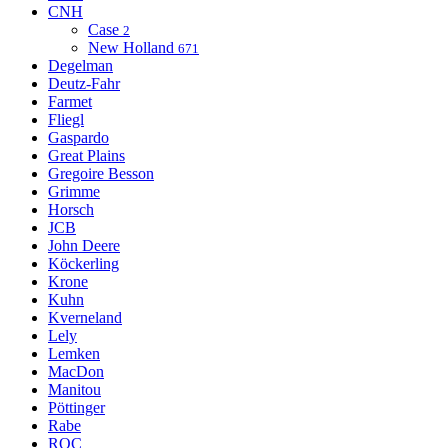
CNH
Case
2
New Holland
671
Degelman
Deutz-Fahr
Farmet
Fliegl
Gaspardo
Great Plains
Gregoire Besson
Grimme
Horsch
JCB
John Deere
Köckerling
Krone
Kuhn
Kverneland
Lely
Lemken
MacDon
Manitou
Pöttinger
Rabe
ROC