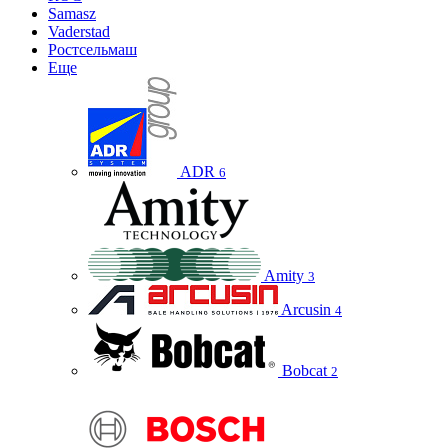
Samasz
Vaderstad
Ростсельмаш
Еще
ADR
6
Amity
3
Arcusin
4
Bobcat
2