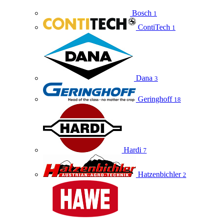
Bosch
1
ContiTech
1
Dana
3
Geringhoff
18
Hardi
7
Hatzenbichler
2