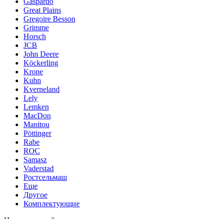
Gaspardo
Great Plains
Gregoire Besson
Grimme
Horsch
JCB
John Deere
Köckerling
Krone
Kuhn
Kverneland
Lely
Lemken
MacDon
Manitou
Pöttinger
Rabe
ROC
Samasz
Vaderstad
Ростсельмаш
Еще
Другое
Комплектующие