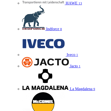
HAWE
13
Indforce
8
Iveco
1
Jacto
1
La Magdalena
9