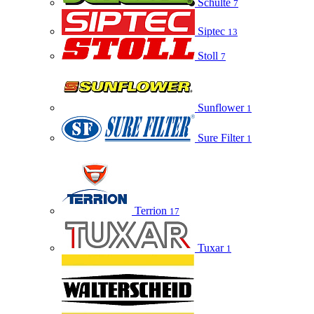
Schulte
7
Siptec
13
Stoll
7
Sunflower
1
Sure Filter
1
Terrion
17
Tuxar
1