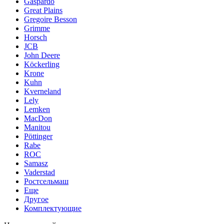
Gaspardo
Great Plains
Gregoire Besson
Grimme
Horsch
JCB
John Deere
Köckerling
Krone
Kuhn
Kverneland
Lely
Lemken
MacDon
Manitou
Pöttinger
Rabe
ROC
Samasz
Vaderstad
Ростсельмаш
Еще
Другое
Комплектующие