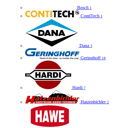
Bosch
1
ContiTech
1
Dana
3
Geringhoff
18
Hardi
7
Hatzenbichler
2