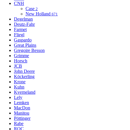
CNH
Case
2
New Holland
671
Degelman
Deutz-Fahr
Farmet
Fliegl
Gaspardo
Great Plains
Gregoire Besson
Grimme
Horsch
JCB
John Deere
Köckerling
Krone
Kuhn
Kverneland
Lely
Lemken
MacDon
Manitou
Pöttinger
Rabe
ROC