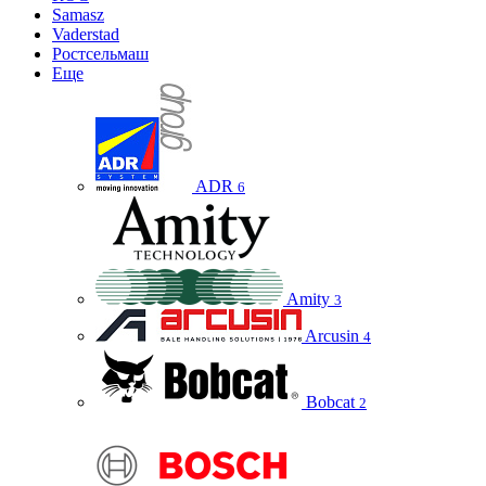
Samasz
Vaderstad
Ростсельмаш
Еще
ADR
6
Amity
3
Arcusin
4
Bobcat
2