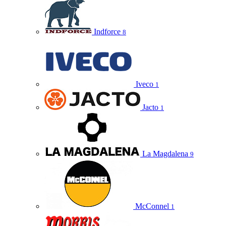
Indforce
8
Iveco
1
Jacto
1
La Magdalena
9
McConnel
1