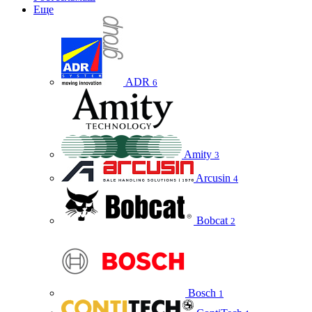
Еще
ADR
6
Amity
3
Arcusin
4
Bobcat
2
Bosch
1