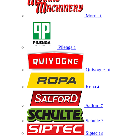
Morris
1
Pilenga
1
Quivogne
10
Ropa
4
Salford
7
Schulte
7
Siptec
13