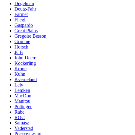
Degelman
Deutz-Fahr
Farmet
Fliegl
Gaspardo
Great Plains
Gregoire Besson
Grimme
Horsch
JCB
John Deere
Köckerling
Krone
Kuhn
Kverneland
Lely
Lemken
MacDon
Manitou
Pöttinger
Rabe
ROC
Samasz
Vaderstad
Ростсельмаш