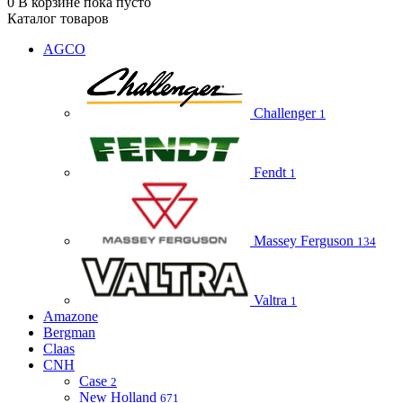
0
В корзине
пока пусто
Каталог товаров
AGCO
Challenger
1
Fendt
1
Massey Ferguson
134
Valtra
1
Amazone
Bergman
Claas
CNH
Case
2
New Holland
671