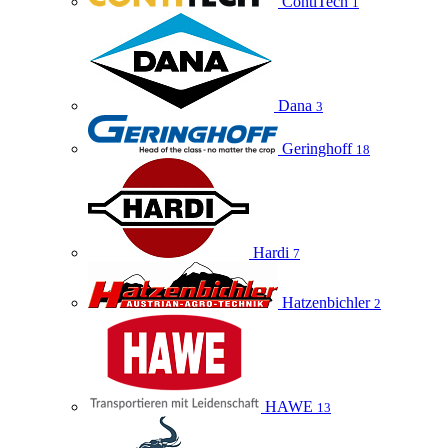
ContiTech
1
Dana
3
Geringhoff
18
Hardi
7
Hatzenbichler
2
HAWE
13