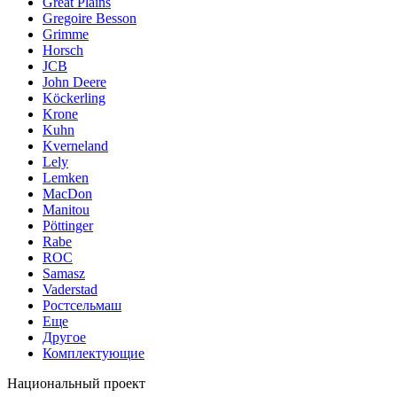
Great Plains
Gregoire Besson
Grimme
Horsch
JCB
John Deere
Köckerling
Krone
Kuhn
Kverneland
Lely
Lemken
MacDon
Manitou
Pöttinger
Rabe
ROC
Samasz
Vaderstad
Ростсельмаш
Еще
Другое
Комплектующие
Национальный проект