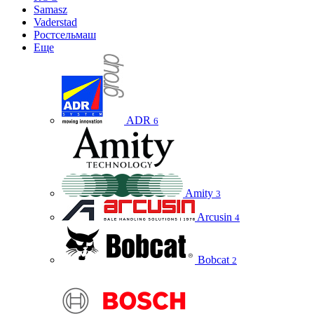
Samasz
Vaderstad
Ростсельмаш
Еще
ADR
6
Amity
3
Arcusin
4
Bobcat
2