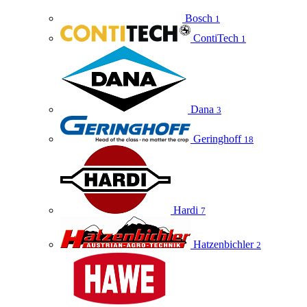
Bosch
1
ContiTech
1
Dana
3
Geringhoff
18
Hardi
7
Hatzenbichler
2