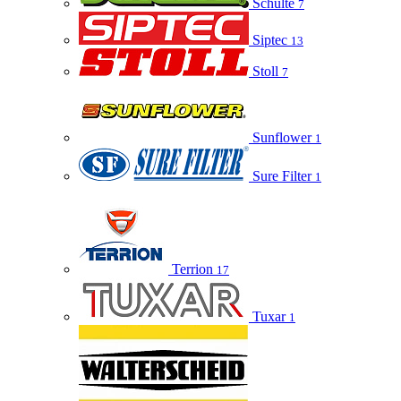
Schulte
7
Siptec
13
Stoll
7
Sunflower
1
Sure Filter
1
Terrion
17
Tuxar
1