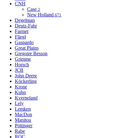
CNH
Case
2
New Holland
671
Degelman
Deutz-Fahr
Farmet
Fliegl
Gaspardo
Great Plains
Gregoire Besson
Grimme
Horsch
JCB
John Deere
Köckerling
Krone
Kuhn
Kverneland
Lely
Lemken
MacDon
Manitou
Pöttinger
Rabe
ROC