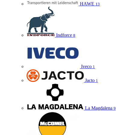
HAWE
13
Indforce
8
Iveco
1
Jacto
1
La Magdalena
9