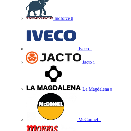
Indforce
8
Iveco
1
Jacto
1
La Magdalena
9
McConnel
1