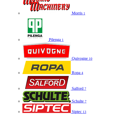
Morris
1
Pilenga
1
Quivogne
10
Ropa
4
Salford
7
Schulte
7
Siptec
13