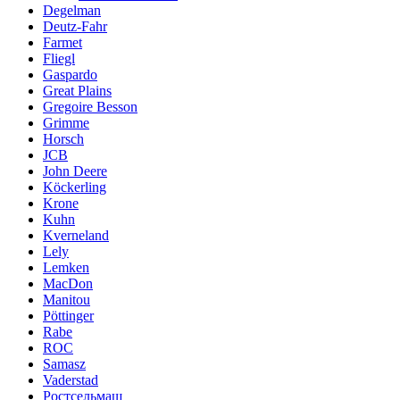
Degelman
Deutz-Fahr
Farmet
Fliegl
Gaspardo
Great Plains
Gregoire Besson
Grimme
Horsch
JCB
John Deere
Köckerling
Krone
Kuhn
Kverneland
Lely
Lemken
MacDon
Manitou
Pöttinger
Rabe
ROC
Samasz
Vaderstad
Ростсельмаш