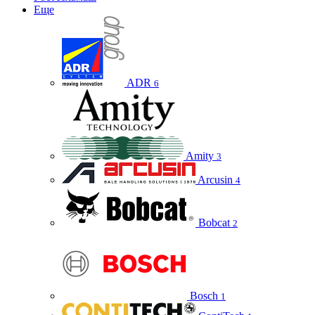
Еще
ADR
6
Amity
3
Arcusin
4
Bobcat
2
Bosch
1