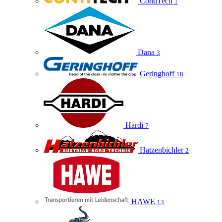
ContiTech
1
Dana
3
Geringhoff
18
Hardi
7
Hatzenbichler
2
HAWE
13