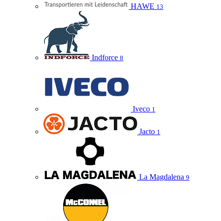
HAWE
13
Indforce
8
Iveco
1
Jacto
1
La Magdalena
9