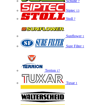
Schulte
7
Siptec
13
Stoll
7
Sunflower
1
Sure Filter
1
Terrion
17
Tuxar
1