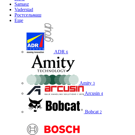
Samasz
Vaderstad
Ростсельмаш
Еще
ADR
6
Amity
3
Arcusin
4
Bobcat
2