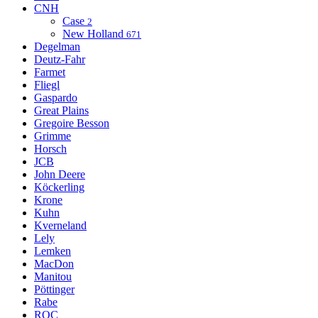
CNH
Case
2
New Holland
671
Degelman
Deutz-Fahr
Farmet
Fliegl
Gaspardo
Great Plains
Gregoire Besson
Grimme
Horsch
JCB
John Deere
Köckerling
Krone
Kuhn
Kverneland
Lely
Lemken
MacDon
Manitou
Pöttinger
Rabe
ROC