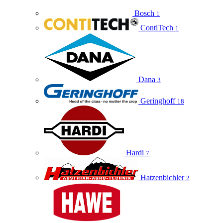
Bosch
1
ContiTech
1
Dana
3
Geringhoff
18
Hardi
7
Hatzenbichler
2