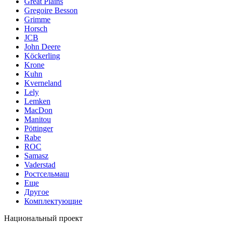
Great Plains
Gregoire Besson
Grimme
Horsch
JCB
John Deere
Köckerling
Krone
Kuhn
Kverneland
Lely
Lemken
MacDon
Manitou
Pöttinger
Rabe
ROC
Samasz
Vaderstad
Ростсельмаш
Еще
Другое
Комплектующие
Национальный проект