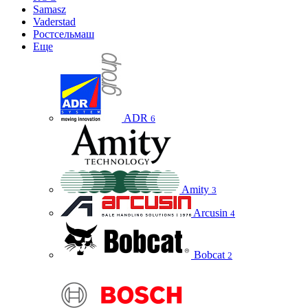
Samasz
Vaderstad
Ростсельмаш
Еще
ADR
6
Amity
3
Arcusin
4
Bobcat
2