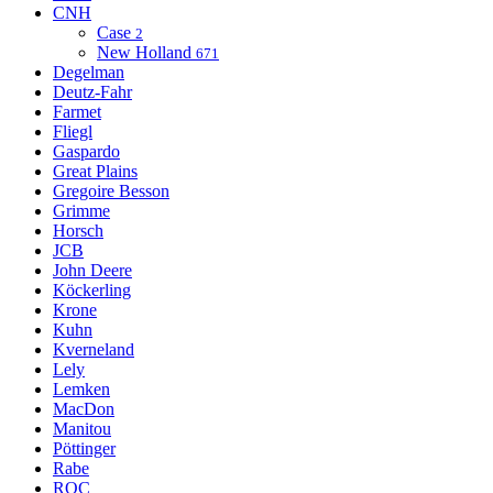
CNH
Case
2
New Holland
671
Degelman
Deutz-Fahr
Farmet
Fliegl
Gaspardo
Great Plains
Gregoire Besson
Grimme
Horsch
JCB
John Deere
Köckerling
Krone
Kuhn
Kverneland
Lely
Lemken
MacDon
Manitou
Pöttinger
Rabe
ROC