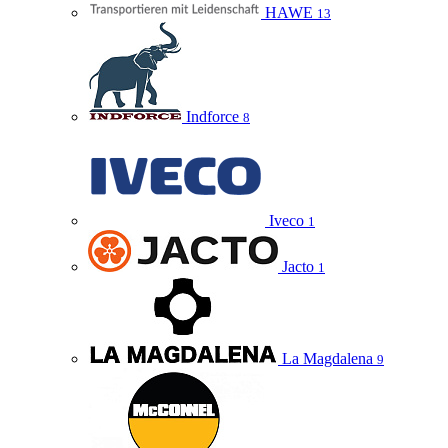
HAWE
13
Indforce
8
Iveco
1
Jacto
1
La Magdalena
9