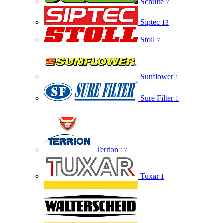
Schulte
7
Siptec
13
Stoll
7
Sunflower
1
Sure Filter
1
Terrion
17
Tuxar
1