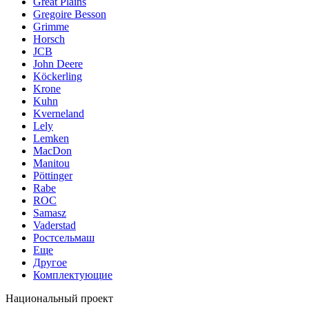
Great Plains
Gregoire Besson
Grimme
Horsch
JCB
John Deere
Köckerling
Krone
Kuhn
Kverneland
Lely
Lemken
MacDon
Manitou
Pöttinger
Rabe
ROC
Samasz
Vaderstad
Ростсельмаш
Еще
Другое
Комплектующие
Национальный проект