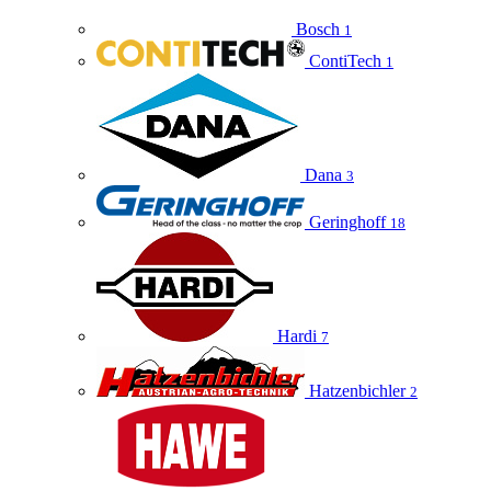
Bosch
1
ContiTech
1
Dana
3
Geringhoff
18
Hardi
7
Hatzenbichler
2