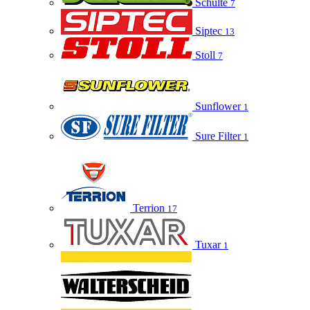
Schulte
7
Siptec
13
Stoll
7
Sunflower
1
Sure Filter
1
Terrion
17
Tuxar
1