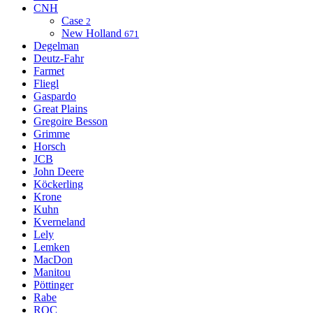
CNH
Case
2
New Holland
671
Degelman
Deutz-Fahr
Farmet
Fliegl
Gaspardo
Great Plains
Gregoire Besson
Grimme
Horsch
JCB
John Deere
Köckerling
Krone
Kuhn
Kverneland
Lely
Lemken
MacDon
Manitou
Pöttinger
Rabe
ROC