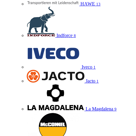
HAWE
13
Indforce
8
Iveco
1
Jacto
1
La Magdalena
9