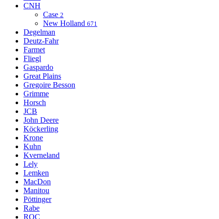
CNH
Case
2
New Holland
671
Degelman
Deutz-Fahr
Farmet
Fliegl
Gaspardo
Great Plains
Gregoire Besson
Grimme
Horsch
JCB
John Deere
Köckerling
Krone
Kuhn
Kverneland
Lely
Lemken
MacDon
Manitou
Pöttinger
Rabe
ROC