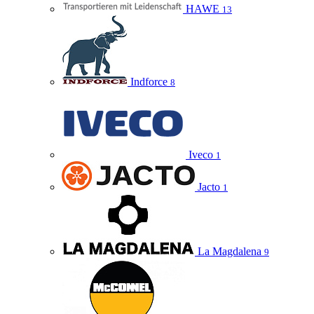
HAWE
13
Indforce
8
Iveco
1
Jacto
1
La Magdalena
9