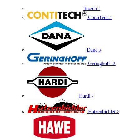
Bosch
1
ContiTech
1
Dana
3
Geringhoff
18
Hardi
7
Hatzenbichler
2