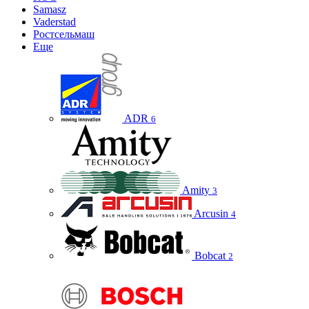
Samasz
Vaderstad
Ростсельмаш
Еще
ADR
6
Amity
3
Arcusin
4
Bobcat
2