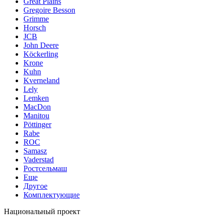
Great Plains
Gregoire Besson
Grimme
Horsch
JCB
John Deere
Köckerling
Krone
Kuhn
Kverneland
Lely
Lemken
MacDon
Manitou
Pöttinger
Rabe
ROC
Samasz
Vaderstad
Ростсельмаш
Еще
Другое
Комплектующие
Национальный проект