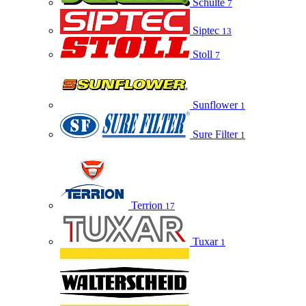
Schulte
7
Siptec
13
Stoll
7
Sunflower
1
Sure Filter
1
Terrion
17
Tuxar
1