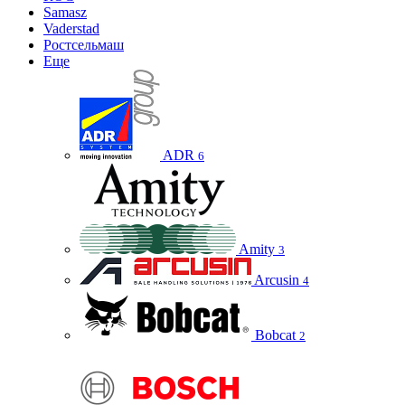
Samasz
Vaderstad
Ростсельмаш
Еще
ADR
6
Amity
3
Arcusin
4
Bobcat
2