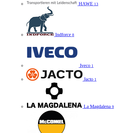
HAWE
13
Indforce
8
Iveco
1
Jacto
1
La Magdalena
9