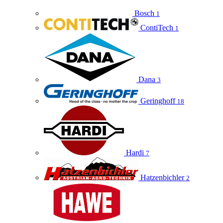
Bosch
1
ContiTech
1
Dana
3
Geringhoff
18
Hardi
7
Hatzenbichler
2