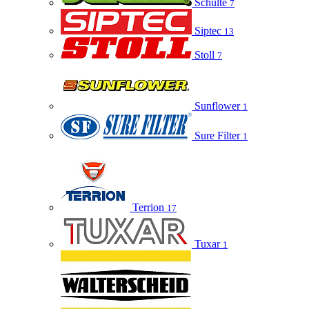
Schulte
7
Siptec
13
Stoll
7
Sunflower
1
Sure Filter
1
Terrion
17
Tuxar
1