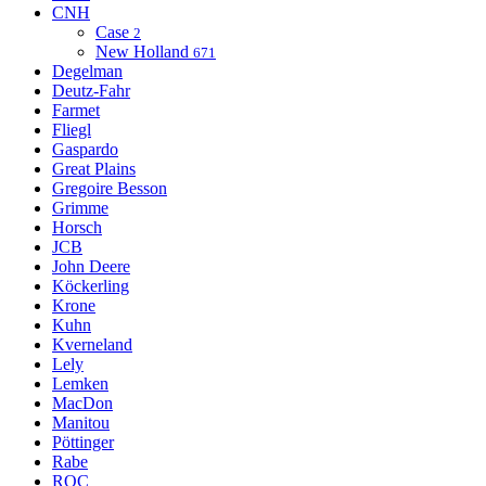
CNH
Case
2
New Holland
671
Degelman
Deutz-Fahr
Farmet
Fliegl
Gaspardo
Great Plains
Gregoire Besson
Grimme
Horsch
JCB
John Deere
Köckerling
Krone
Kuhn
Kverneland
Lely
Lemken
MacDon
Manitou
Pöttinger
Rabe
ROC