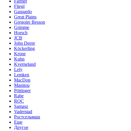
Farmet
Fliegl
Gaspardo
Great Plains
Gregoire Besson
Grimme
Horsch
JCB
John Deere
Köckerling
Krone
Kuhn
Kverneland
Lely
Lemken
MacDon
Manitou
Pöttinger
Rabe
ROC
Samasz
Vaderstad
Ростсельмаш
Еще
Другое