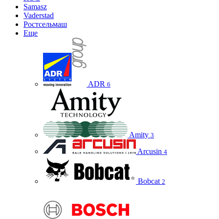
Samasz
Vaderstad
Ростсельмаш
Еще
ADR
6
Amity
3
Arcusin
4
Bobcat
2