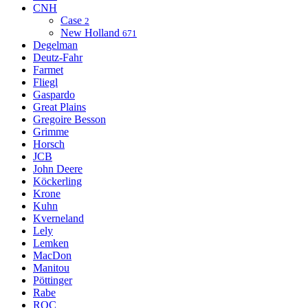
CNH
Case
2
New Holland
671
Degelman
Deutz-Fahr
Farmet
Fliegl
Gaspardo
Great Plains
Gregoire Besson
Grimme
Horsch
JCB
John Deere
Köckerling
Krone
Kuhn
Kverneland
Lely
Lemken
MacDon
Manitou
Pöttinger
Rabe
ROC