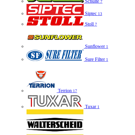
Schulte
7
Siptec
13
Stoll
7
Sunflower
1
Sure Filter
1
Terrion
17
Tuxar
1