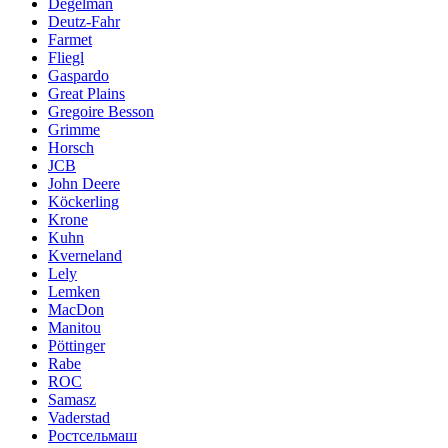
Degelman
Deutz-Fahr
Farmet
Fliegl
Gaspardo
Great Plains
Gregoire Besson
Grimme
Horsch
JCB
John Deere
Köckerling
Krone
Kuhn
Kverneland
Lely
Lemken
MacDon
Manitou
Pöttinger
Rabe
ROC
Samasz
Vaderstad
Ростсельмаш