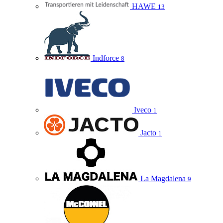
HAWE
13
Indforce
8
Iveco
1
Jacto
1
La Magdalena
9