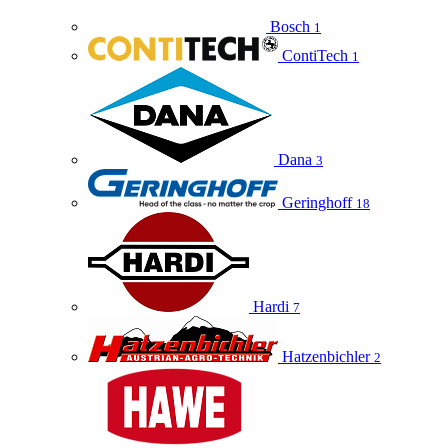
Bosch
1
ContiTech
1
Dana
3
Geringhoff
18
Hardi
7
Hatzenbichler
2